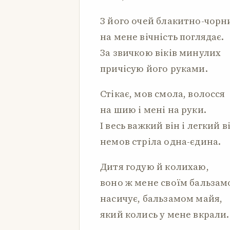
З його очей блакитно-чорн
на мене вічність поглядає.
За звичкою віків минулих
причісую його руками.
Стікає, мов смола, волосся
на шию і мені на руки.
І весь важкий він і легкий в
немов стріла одна-єдина.
Дитя годую й колихаю,
воно ж мене своїм бальза
насичує, бальзамом майя,
який колись у мене вкрали.