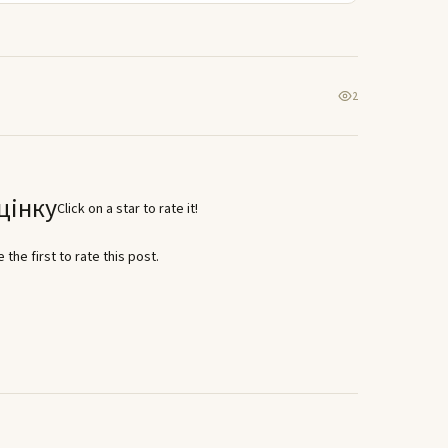
2
цінку
Click on a star to rate it!
 the first to rate this post.