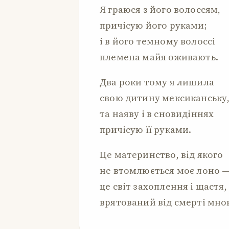
Я граюся з його волоссям,
причісую його руками;
і в його темному волоссі
племена майя оживають.
Два роки тому я лишила
свою дитину мексиканську
та наяву і в сновидіннях
причісую її руками.
Це материнство, від якого
не втомлюється моє лоно 
це світ захоплення і щастя,
врятований від смерті мно