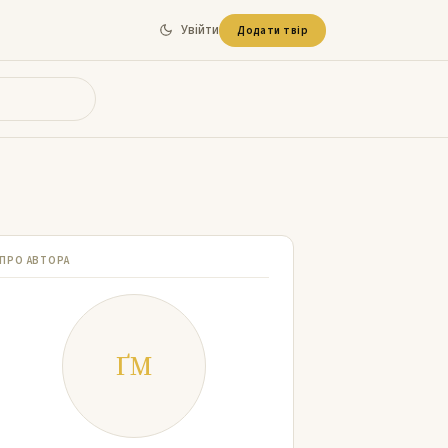
Увійти
Додати твір
ПРО АВТОРА
ҐМ