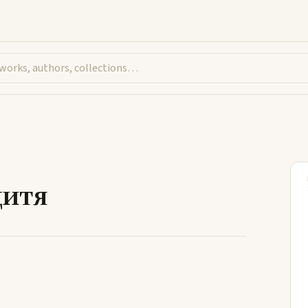
иканське дитя
дитя