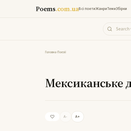
Poems
.com.ua
Всі поети
Жанри
Теми
Збірки
Головна
-
Поезії
Мекс
Мексиканське 
A-
A+