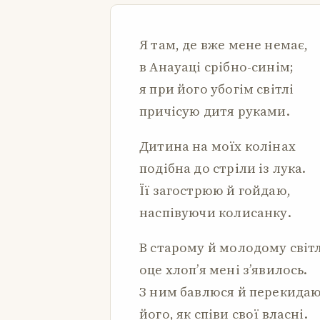
Я там, де вже мене немає,
в Анауаці срібно-синім;
я при його убогім світлі
причісую дитя руками.
Дитина на моїх колінах
подібна до стріли із лука.
Її загострюю й гойдаю,
наспівуючи колисанку.
В старому й молодому світ
оце хлоп’я мені з’явилось.
З ним бавлюся й перекида
його, як співи свої власні.