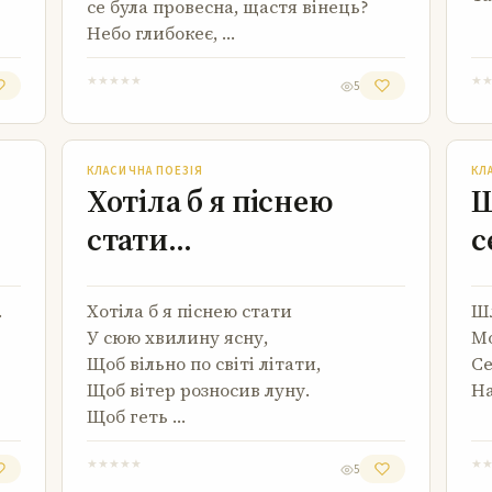
се була провесна, щастя вінець?
Небо глибокеє, …
★
★
★
★
★
★
5
Хотіла б я піснею стати…
КЛАСИЧНА ПОЕЗІЯ
КЛ
Хотіла б я піснею
Ш
стати…
с
.
Хотіла б я піснею стати
Шл
У сюю хвилину ясну,
Мо
Щоб вільно по світі літати,
Се
Щоб вітер розносив луну.
На
Щоб геть …
★
★
★
★
★
★
5