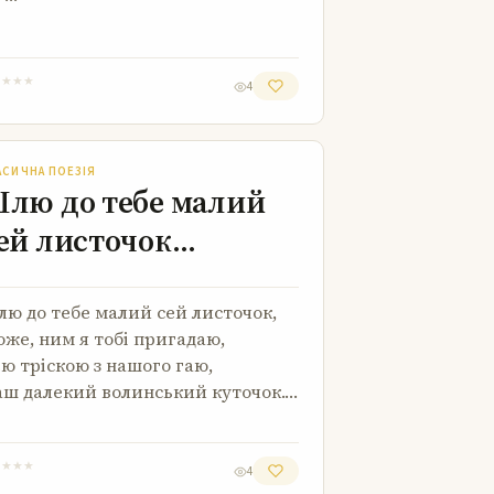
★
★
★
★
4
Шлю до тебе малий сей листочок…
АСИЧНА ПОЕЗІЯ
лю до тебе малий
ей листочок…
ю до тебе малий сей листочок,
же, ним я тобі пригадаю,
ю тріскою з нашого гаю,
ш далекий волинський куточок.…
★
★
★
★
4