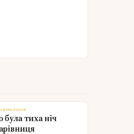
То була тиха ніч чарівниця
АСИЧНА ПОЕЗІЯ
о була тиха ніч
арівниця