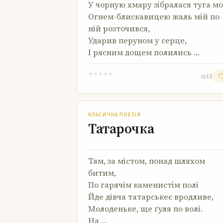
У чорную хмару зібралася туга мо
Огнем-блискавицею жаль мій по
ній розточився,
Ударив перуном у серце,
І рясним дощем полились …
★
★
★
★
★
13
Татарочка
КЛАСИЧНА ПОЕЗІЯ
Татарочка
Там, за містом, понад шляхом
битим,
По гарячім каменистім полі
Йде дівча татарськеє вродливе,
Молоденьке, ще ґуля по волі.
На …