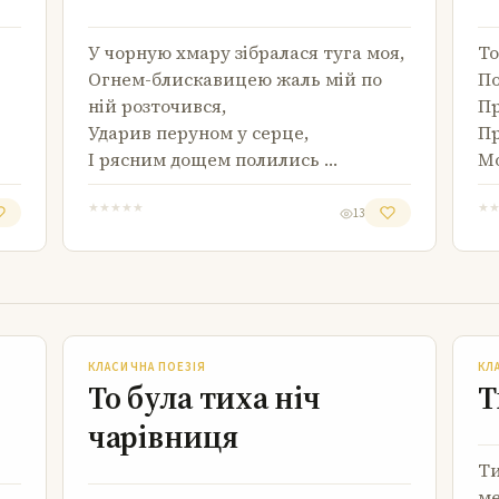
У чорную хмару зібралася туга моя,
То
Огнем-блискавицею жаль мій по
По
ній розточився,
Пр
Ударив перуном у серце,
Пр
І рясним дощем полились …
Мо
★
★
★
★
★
★
13
То була тиха ніч чарівниця
КЛАСИЧНА ПОЕЗІЯ
КЛ
То була тиха ніч
Т
чарівниця
Ти
ме