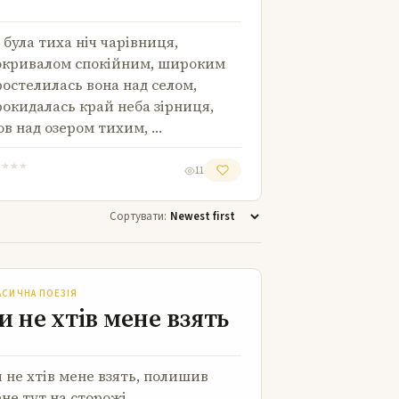
 була тиха ніч чарівниця,
кривалом спокійним, широким
остелилась вона над селом,
окидалась край неба зірниця,
в над озером тихим, …
★
★
★
★
11
Сортувати:
Ти не хтів мене взять
АСИЧНА ПОЕЗІЯ
и не хтів мене взять
 не хтів мене взять, полишив
не тут на сторожі,