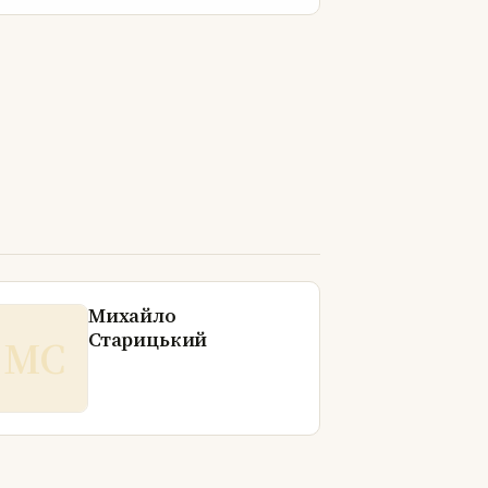
Михайло
Старицький
МС