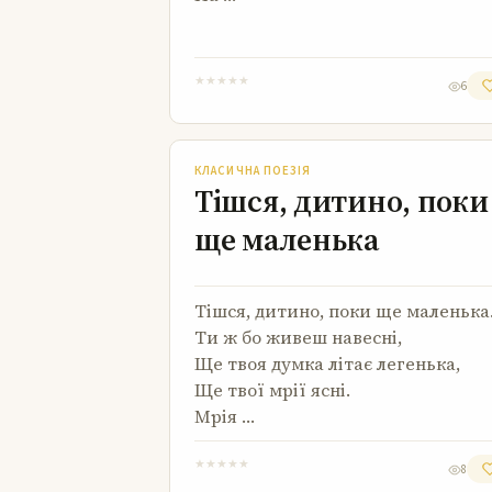
★
★
★
★
★
6
Тішся, дитино, поки ще маленька
КЛАСИЧНА ПОЕЗІЯ
Тішся, дитино, поки
ще маленька
Тішся, дитино, поки ще маленька
Ти ж бо живеш навесні,
Ще твоя думка літає легенька,
Ще твої мрії ясні.
Мрія …
★
★
★
★
★
8