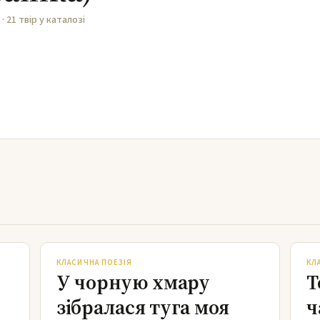
 · 21 твір у каталозі
У чорную хмару зібралася туга моя
КЛАСИЧНА ПОЕЗІЯ
КЛ
У чорную хмару
Т
зібралася туга моя
ч