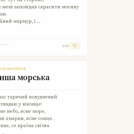
 мені заповідав скрасити могилу
вою
білий мармур, і …
★
★
★
★
10
Тиша морська
АСИЧНА ПОЕЗІЯ
иша морська
час гарячий полудневий
глядаю у віконце:
не небо, ясне море,
ні хмарки, ясне сонце.
вне, се країна світла
 …