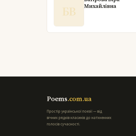
Михайлівна
БВ
Poems
.com.ua
Простір української поезії — від
вічних рядків класиків до натхненних
голосів сучасності.