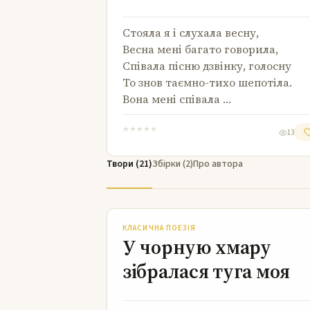
Стояла я і слухала весну,
Весна мені багато говорила,
Співала пісню дзвінку, голосну
То знов таємно-тихо шепотіла.
Вона мені співала …
★
★
★
★
★
13
Твори (21)
Збірки (2)
Про автора
У чорную хмару зібралася туга моя
КЛАСИЧНА ПОЕЗІЯ
У чорную хмару
зібралася туга моя