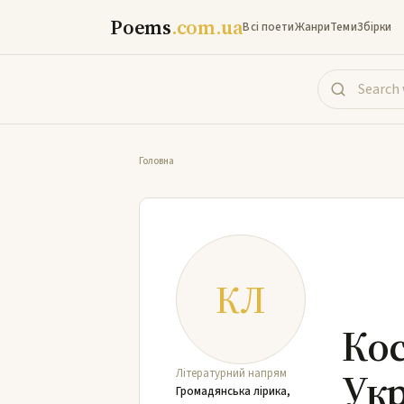
Poems
.com.ua
Всі поети
Жанри
Теми
Збірки
Головна
КЛ
Кос
Укр
Літературний напрям
Громадянська лірика
,