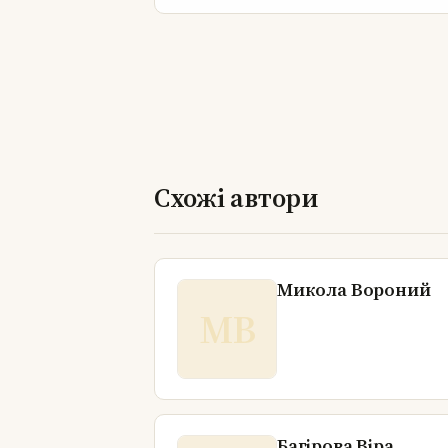
Схожі автори
Микола Вороний
МВ
Багірова Віра