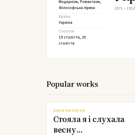
Модернізм
,
Романтизм
,
Філософська лірика
1871 – 1913
Країна
Україна
Століття
19 століття
,
20
століття
Popular works
Стояла я і слухала весну…
КЛАСИЧНА ПОЕЗІЯ
Стояла я і слухала
весну…