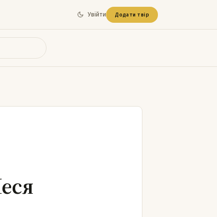
Увійти
Додати твір
Леся