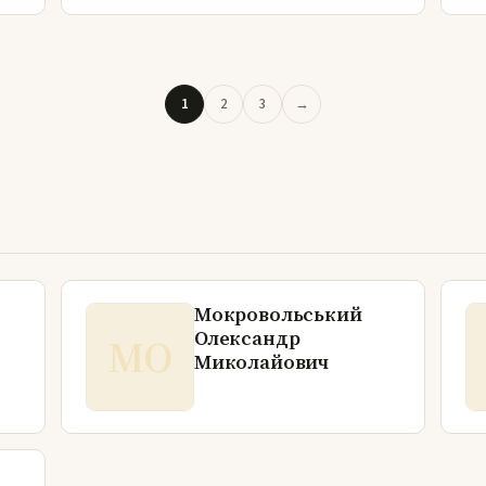
1
2
3
→
Мокровольський
Олександр
МО
Миколайович