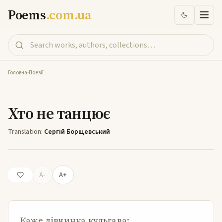
Poems
.com.ua
Головна
-
Поезії
Хто не танцює
Хто не танцює
Translation:
Сергій Борщевський
A-
A+
Каже дівчинка кульгава: