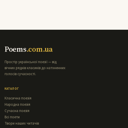
Poems
.com.ua
Простір української поезії — від
вічних рядків класиків до натхненних
голосів сучасності.
КАТАЛОГ
Класична поезія
Народна поезія
Сучасна поезія
Всі поети
Твори наших читачів