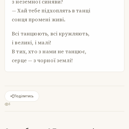
з неземної синяви?
— Хай тебе підхоплять в танці
сонця промені живі.
Всі танцюють, всі кружляють,
і великі, і малі!
В тих, хто з нами не танцює,
серце — з чорної землі!
Поділитись
5