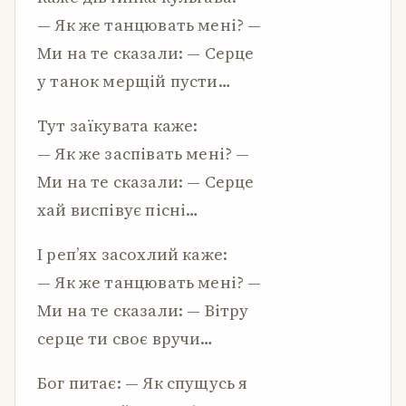
— Як же танцювать мені? —
Ми на те сказали: — Серце
у танок мерщій пусти…
Тут заїкувата каже:
— Як же заспівать мені? —
Ми на те сказали: — Серце
хай виспівує пісні…
І реп’ях засохлий каже:
— Як же танцювать мені? —
Ми на те сказали: — Вітру
серце ти своє вручи…
Бог питає: — Як спущусь я