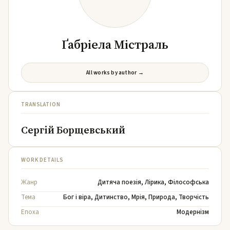
Ґабріела Містраль
All works by author →
TRANSLATION
Сергій Борщевський
WORK DETAILS
Жанр
Дитяча поезія
,
Лірика
,
Філософська
Тема
Бог і віра
,
Дитинство
,
Мрія
,
Природа
,
Творчість
Епоха
Модернізм