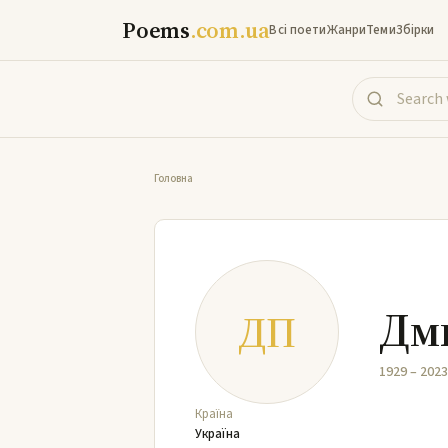
Poems
.com.ua
Всі поети
Жанри
Теми
Збірки
Головна
Дм
ДП
1929 – 2023
Країна
Україна