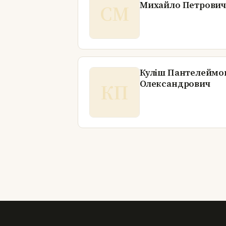
Михайло Петрови
СМ
Куліш Пантелеймо
Олександрович
КП