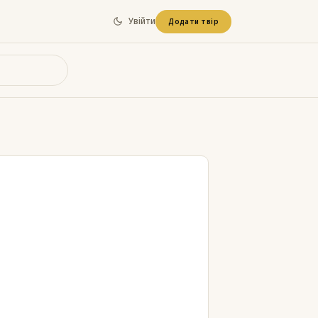
Увійти
Додати твір