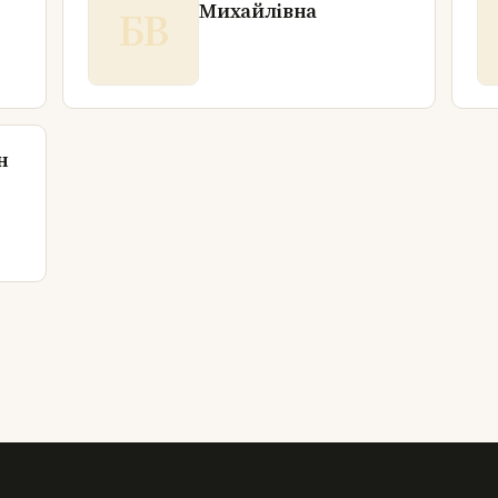
ч
Михайлівна
БВ
н