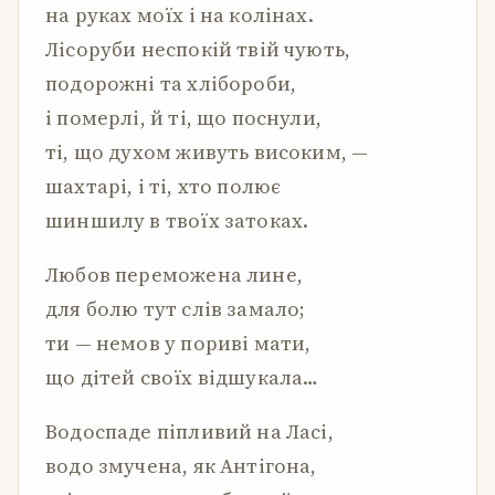
на руках моїх і на колінах.
Лісоруби неспокій твій чують,
подорожні та хлібороби,
і померлі, й ті, що поснули,
ті, що духом живуть високим, —
шахтарі, і ті, хто полює
шиншилу в твоїх затоках.
Любов переможена лине,
для болю тут слів замало;
ти — немов у пориві мати,
що дітей своїх відшукала…
Водоспаде піпливий на Ласі,
водо змучена, як Антігона,