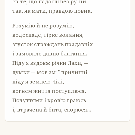
світе, що падаєш без руїни
так, як мати, правдою повна.
Розумію й не розумію,
водоспаде, гірке волання,
згусток страждань прадавніх
і замовкле давно благання.
Піду я вздовж річки Лахи, —
думки — мов змії причинні;
піду я землею Чілі,
вогнем життя поступлюся.
Почуттями і кров’ю граюсь
і, втрачена й бита, скорюся…