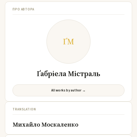
ПРО АВТОРА
ҐМ
Ґабріела Містраль
All works by author →
TRANSLATION
Михайло Москаленко