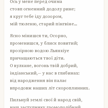
Ось у мене перед очима
стовп огненний додолу рине;
я круг тебе іду дозором,
мій тюленю, старий пінгвіне…
Ясно мінишся ти, Осорно,
променишся, у блиск повитий;
прозірною водою Льянкіуе
причащаються твої діти.
О вулкане, вогонь твій добрий,
індіанський,— у нас в глибинах:
від народження він палає
впродовж наших літ скороплинних.
Пильнуй землі свої й народ свій,
наш заступнику громоподібний,