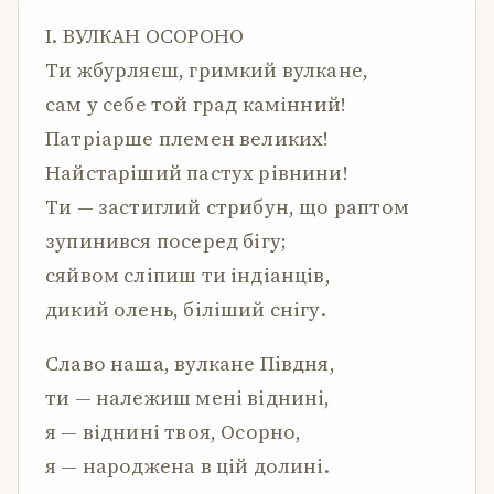
І. ВУЛКАН ОСОРОНО
Ти жбурляєш, гримкий вулкане,
сам у себе той град камінний!
Патріарше племен великих!
Найстаріший пастух рівнини!
Ти — застиглий стрибун, що раптом
зупинився посеред бігу;
сяйвом сліпиш ти індіанців,
дикий олень, біліший снігу.
Славо наша, вулкане Півдня,
ти — належиш мені віднині,
я — віднині твоя, Осорно,
я — народжена в цій долині.