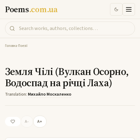
Poems
.com.ua
Головна
-
Поезії
Земля Чілі (Вулкан Осорно, Водоспад на річці Лаха)
Земля Чілі (Вулкан Осорно,
Водоспад на річці Лаха)
Translation:
Михайло Москаленко
A-
A+