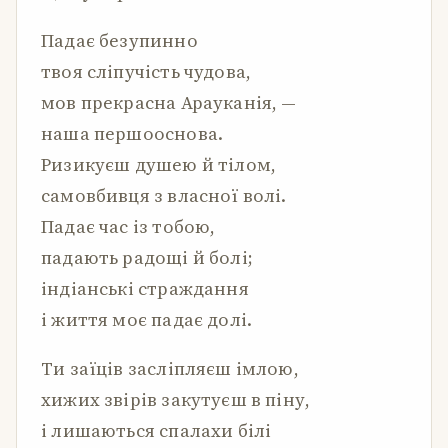
Падає безупинно
твоя сліпучість чудова,
мов прекрасна Арауканія, —
наша першооснова.
Ризикуєш душею й тілом,
самовбивця з власної волі.
Падає час із тобою,
падають радощі й болі;
індіанські страждання
і життя моє падає долі.
Ти заїців засліпляєш імлою,
хижих звірів закутуєш в піну,
і лишаються спалахи білі