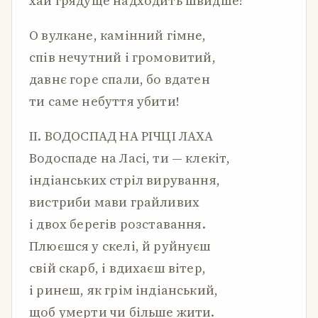
хай грядуще надходить швидше!
О вулкане, камінний гімне,
спів нечутний і громовитий,
давнє горе спали, бо вдатен
ти саме небуття убити!
ІІ. ВОДОСПАД НА РІЧЦІ ЛАХА
Водоспаде на Ласі, ти — клекіт,
індіанських стріл вирування,
вистриби мави грайливих
і двох берегів розставання.
Плюєшся у скелі, й руйнуєш
свій скарб, і вдихаєш вітер,
і ринеш, як грім індіанський,
щоб умерти чи більше жити.