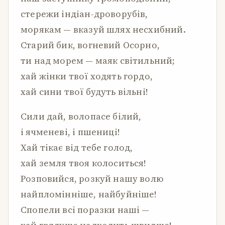
стережи індіан-дроворубів,
морякам — вказуй шлях несхибний.
Старий бик, вогневий Осорно,
ти над морем — маяк світильний;
хай жінки твої ходять гордо,
хай сини твої будуть вільні!
Сили дай, волопасе білий,
і ячменеві, і пшениці!
Хай тікає від тебе голод,
хай земля твоя колоситься!
Розповийся, розкуй нашу волю
найпломінніше, найбуйніше!
Спопели всі поразки наші —