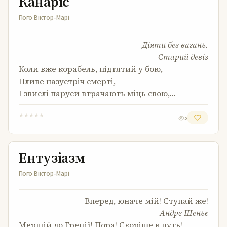
Канаріс
Гюго Віктор-Марі
Діяти без вагань.
Старий девіз
Коли вже корабель, підтятий у бою,
Пливе назустріч смерті,
І звислі паруси втрачають міць свою,…
★
★
★
★
★
5
Ентузіазм
Ентузіазм
Гюго Віктор-Марі
Вперед, юначе мій! Ступай же!
Андре Шеньє
Мерщій до Греції! Пора! Скоріше в путь!