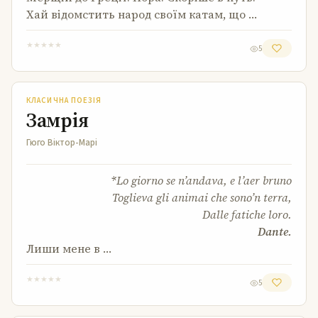
Хай відомстить народ своїм катам, що …
★
★
★
★
★
5
Замрія
КЛАСИЧНА ПОЕЗІЯ
Замрія
Гюго Віктор-Марі
*Lo giorno se n’andava, e l’aer bruno
Toglieva gli animai che sono’n terra,
Dalle fatiche loro.
Dante.
Лиши мене в …
★
★
★
★
★
5
Завершення