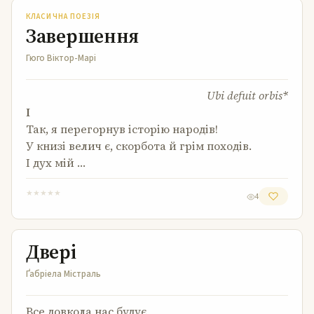
КЛАСИЧНА ПОЕЗІЯ
Завершення
Гюго Віктор-Марі
Ubi defuit orbis*
I
Так, я перегорнув історію народів!
У книзі велич є, скорбота й грім походів.
І дух мій …
★
★
★
★
★
4
Двері
Двері
Ґабріела Містраль
Все довкола нас будує