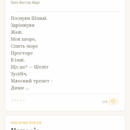
Гюго Віктор-Марі
Поснули Шпилі.
Здрімнули
Жалі.
Мов хворе,
Спить море
Просторе
В імлі.
Що це? — Шепіт
Зусібіч,
Млосний трепет –
Дише …
★
★
★
★
★
4
Канаріс
КЛАСИЧНА ПОЕЗІЯ