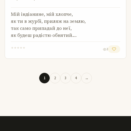
Мій індіанине, мій хлопче,
як ти в журбі, приляж на землю,
так само припадай до неї,
як будеш радістю обнятий.…
★
★
★
★
★
3
1
2
3
4
→