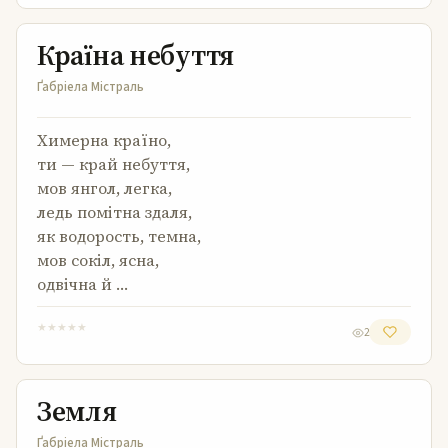
Країна небуття
Країна небуття
Ґабріела Містраль
Химерна країно,
ти — край небуття,
мов янгол, легка,
ледь помітна здаля,
як водорость, темна,
мов сокіл, ясна,
одвічна й …
★
★
★
★
★
2
Земля
Земля
Ґабріела Містраль