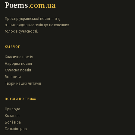
Poems
.com.ua
Простір української поезії — від
вічних рядків класиків до натхненних
голосів сучасності.
КАТАЛОГ
Класична поезія
Народна поезія
Сучасна поезія
Всі поети
Твори наших читачів
ПОЕЗІЯ ПО ТЕМАХ
Природа
Кохання
Бог і віра
Батьківщина