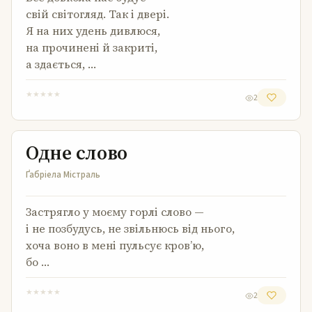
свій світогляд. Так і двері.
Я на них удень дивлюся,
на прочинені й закриті,
а здається, …
★
★
★
★
★
2
Одне слово
Одне слово
Ґабріела Містраль
Застрягло у моєму горлі слово —
і не позбудусь, не звільнюсь від нього,
хоча воно в мені пульсує кров’ю,
бо …
★
★
★
★
★
2