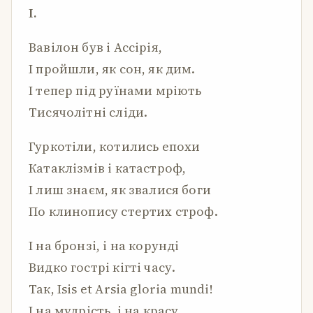
I.
Вавілон був і Ассірія,
І пройшли, як сон, як дим.
І тепер під руїнами мріють
Тисячолітні сліди.
Гуркотіли, котились епохи
Катаклізмів і катастроф,
І лиш знаєм, як звалися боги
По клинопису стертих строф.
І на бронзі, і на корунді
Видко гострі кігті часу.
Так, Isis et Arsia gloria mundi!
І на мудрість, і на красу.