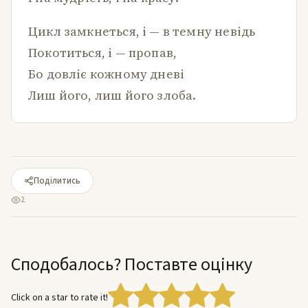
Цикл замкнеться, і — в темну невідь
Покотиться, і — пропав,
Бо довліє кожному дневі
Лиш його, лиш його злоба.
Поділитись
2
Сподобалось? Поставте оцінку
Click on a star to rate it!