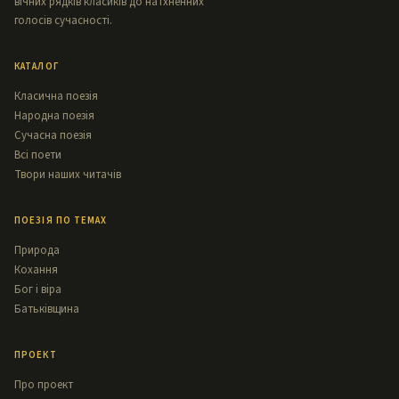
вічних рядків класиків до натхненних
голосів сучасності.
КАТАЛОГ
Класична поезія
Народна поезія
Сучасна поезія
Всі поети
Твори наших читачів
ПОЕЗІЯ ПО ТЕМАХ
Природа
Кохання
Бог і віра
Батьківщина
ПРОЕКТ
Про проект