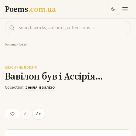
Poems
.com.ua
Головна
-
Поезії
Вавілон був і Ассірія…
КЛАСИЧНА ПОЕЗІЯ
Вавілон був і Ассірія…
Collection:
Земля й залізо
A-
A+