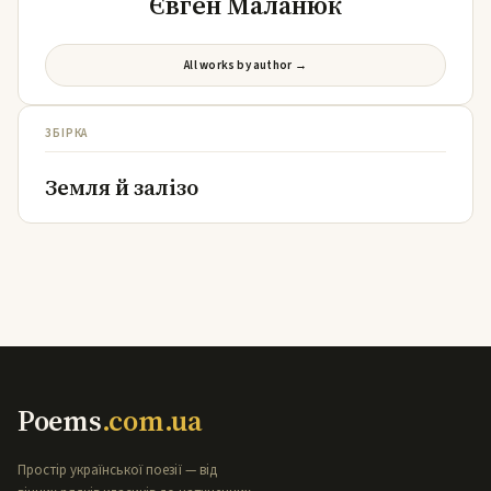
Євген Маланюк
All works by author →
ЗБІРКА
Земля й залізо
Poems
.com.ua
Простір української поезії — від