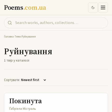
Poems
.com.ua
Головна
-
Теми
-
Руйнування
Руйнування
1 твір у каталозі
Сортувати:
Покинута
Покинута
Ґабріела Містраль