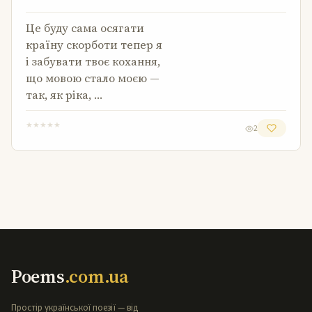
Це буду сама осягати
країну скорботи тепер я
і забувати твоє кохання,
що мовою стало моєю —
так, як ріка, …
★
★
★
★
★
2
Poems
.com.ua
Простір української поезії — від