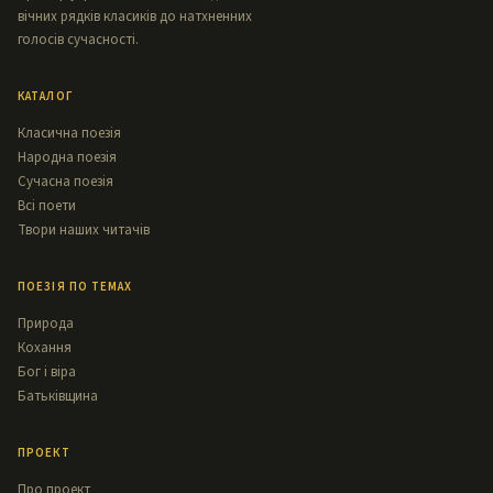
вічних рядків класиків до натхненних
голосів сучасності.
КАТАЛОГ
Класична поезія
Народна поезія
Сучасна поезія
Всі поети
Твори наших читачів
ПОЕЗІЯ ПО ТЕМАХ
Природа
Кохання
Бог і віра
Батьківщина
ПРОЕКТ
Про проект