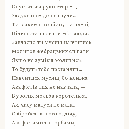
Опустяться руки старечі,
Задуха насяде на груди…
Ти візьмеш торбину на плечі,
Підеш старцювати між люди.
Завчасно ти мусиш навчитись
Молитов жебрацьких співати, —
Якщо не зумієш молитись,
То будуть тебе проганяти…
Навчитися мусиш, бо ненька
Акафістів тих не навчала, —
В убогих мольба коротенька,
Ах, часу матуся не мала.
Озбройся палюгою, діду,
Акафістами та торбами,