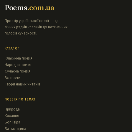
Poems
.com.ua
Простір української поезії — від
вічних рядків класиків до натхненних
голосів сучасності.
КАТАЛОГ
Класична поезія
Народна поезія
Сучасна поезія
Всі поети
Твори наших читачів
ПОЕЗІЯ ПО ТЕМАХ
Природа
Кохання
Бог і віра
Батьківщина