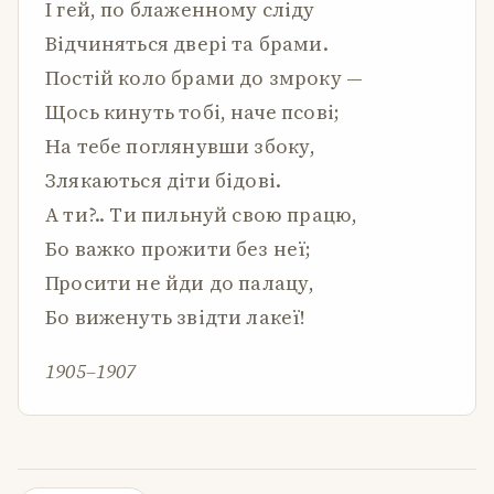
І гей, по блаженному сліду
Відчиняться двері та брами.
Постій коло брами до змроку —
Щось кинуть тобі, наче псові;
На тебе поглянувши збоку,
Злякаються діти бідові.
А ти?.. Ти пильнуй свою працю,
Бо важко прожити без неї;
Просити не йди до палацу,
Бо виженуть звідти лакеї!
1905–1907