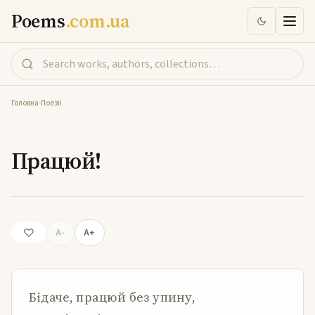
Poems
.com.ua
Головна
-
Поезії
Працюй!
Працюй!
A-
A+
Бідаче, працюй без упину,