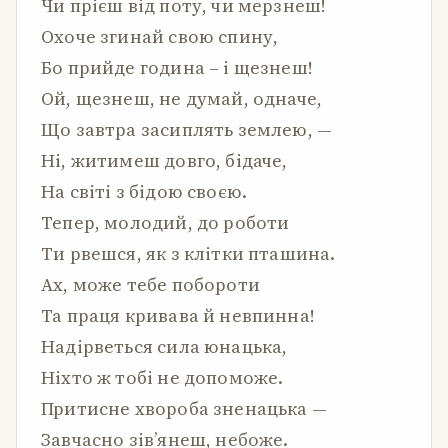
Чи прієш від поту, чи мерзнеш!
Охоче згинай свою спину,
Бо прийде година – і щезнеш!
Ой, щезнеш, не думай, одначе,
Що завтра засиплять землею, —
Ні, житимеш довго, бідаче,
На світі з бідою своєю.
Тепер, молодий, до роботи
Ти рвешся, як з клітки пташина.
Ах, може тебе побороти
Та праця кривава й невпинна!
Надірветься сила юнацька,
Ніхто ж тобі не допоможе.
Притисне хвороба зненацька —
Завчасно зів’янеш, небоже.