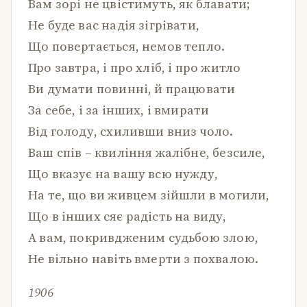
Вам зорі не цвістимуть, як блавати;
Не буде вас надія зігрівати,
Що повертається, немов тепло.
Про завтра, і про хліб, і про житло
Ви думати повинні, й працювати
За себе, і за інших, і вмирати
Від голоду, схиливши вниз чоло.
Ваш спів – квиління жалібне, безсиле,
Що вказує на вашу всю нужду,
На те, що ви живцем зійшли в могили,
Що в інших сяє радість на виду,
А вам, покривдженим судьбою злою,
Не вільно навіть вмерти з похвалою.
1906