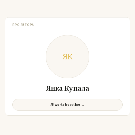
ПРО АВТОРА
ЯК
Янка Купала
All works by author →