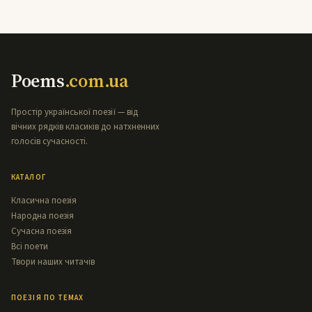
Poems
.com.ua
Простір української поезії — від
вічних рядків класиків до натхненних
голосів сучасності.
КАТАЛОГ
Класична поезія
Народна поезія
Сучасна поезія
Всі поети
Твори наших читачів
ПОЕЗІЯ ПО ТЕМАХ