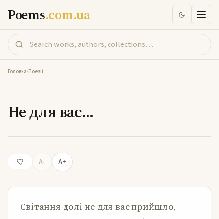
Poems
.com.ua
Головна
-
Поезії
Не для вас…
Не для вас…
A-
A+
Світання долі не для вас прийшло,