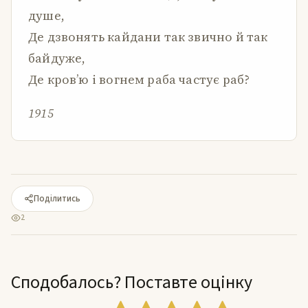
душе,
Де дзвонять кайдани так звично й так
байдуже,
Де кров’ю і вогнем раба частує раб?
1915
Поділитись
2
Сподобалось? Поставте оцінку