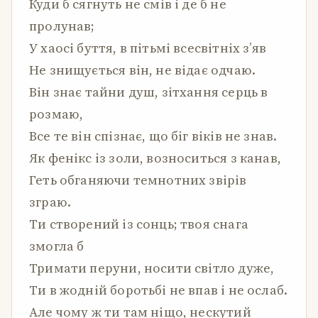
Куди б сягнуть не смів і де б не
пролунав;
У хаосі буття, в пітьмі всесвітніх з’яв
Не знищується він, не відає одчаю.
Він знає тайни душ, зітхання серць в
розмаю,
Все те він спізнає, що біг віків не знав.
Як фенікс із золи, возноситься з канав,
Геть обганяючи темнотних звірів
зграю.
Ти створений із сонць; твоя снага
змогла б
Тримати перуни, носити світло дуже,
Ти в жодній боротьбі не впав і не ослаб.
Але чому ж ти там ніщо, нескутий