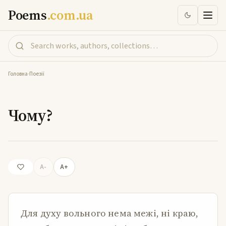
Poems
.com.ua
Головна
-
Поезії
Чому?
Чому?
A-
A+
Для духу вольного нема межі, ні краю,