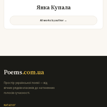
Янка Купала
All works by author →
Poems
.com.ua
Простір української поезії — від
вічних рядків класиків до натхненних
голосів сучасності.
КАТАЛОГ