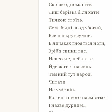
Скрізь одноманіть.
Лиш берізка біля хати
Тичкою стоїть.
Села бідні, люд убогий,
Все навкруг сумне.
В личаках гнояться ноги,
Зріб’я спини тне.
Невеселе, небагате
Йде життя на скін.
Темний тут народ.
Читати
Не уміє він.
Кожен з нього насміється
І назве дурним…