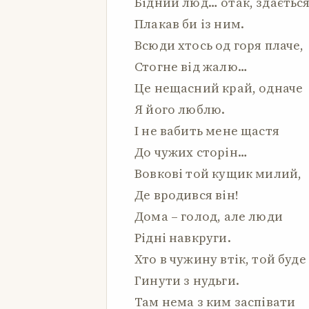
Бідний люд… отак, здається
Плакав би із ним.
Всюди хтось од горя плаче,
Стогне від жалю…
Це нещасний край, одначе
Я його люблю.
І не вабить мене щастя
До чужих сторін…
Вовкові той кущик милий,
Де вродився він!
Дома – голод, але люди
Рідні навкруги.
Хто в чужину втік, той буде
Гинути з нудьги.
Там нема з ким заспівати