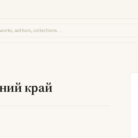
ь про рідний край
дний край