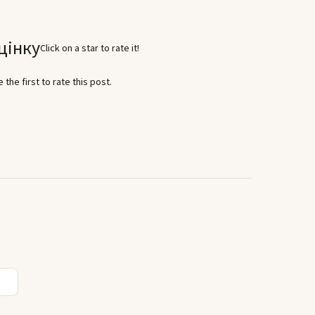
цінку
Click on a star to rate it!
 the first to rate this post.