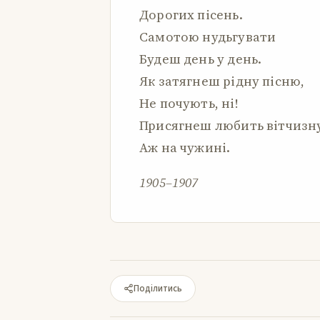
Дорогих пісень.
Самотою нудьгувати
Будеш день у день.
Як затягнеш рідну пісню,
Не почують, ні!
Присягнеш любить вітчизн
Аж на чужині.
1905–1907
Поділитись