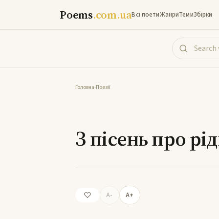
Poems
.com.ua
Всі поети
Жанри
Теми
Збірки
Головна
-
Поезії
З пісен
З пісень про рі
A-
A+