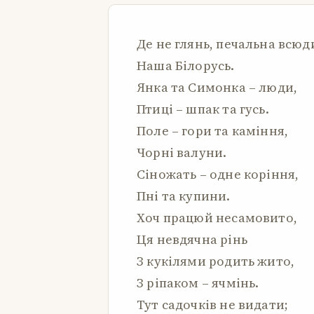
Де не глянь, печальна всюд
Наша Білорусь.
Янка та Симонка – люди,
Птиці – шпак та гусь.
Поле – гори та каміння,
Чорні валуни.
Сіножать – одне коріння,
Пні та купини.
Хоч працюй несамовито,
Ця невдячна рінь
З кукілями родить жито,
З ріпаком – ячмінь.
Тут садочків не видати;