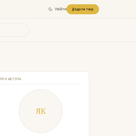
Увійти
Додати твір
ПРО АВТОРА
ЯК