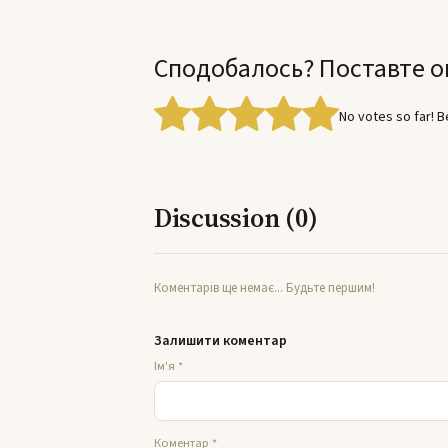
Сподобалось? Поставте о
No votes so far! Be
Discussion (0)
Коментарів ще немає... Будьте першим!
Залишити коментар
Ім'я
*
Коментар
*