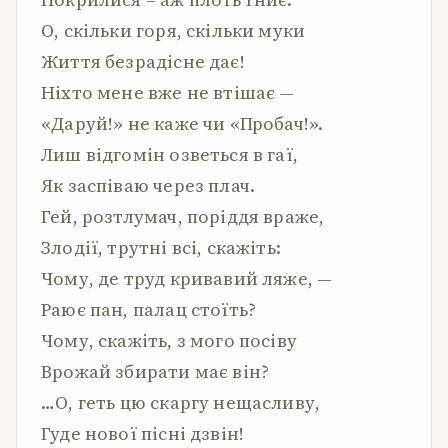
О, скільки горя, скільки муки
Життя безрадісне дає!
Ніхто мене вже не втішає —
«Даруй!» не каже чи «Пробач!».
Лиш відгомін озветься в гаї,
Як заспіваю через плач.
Гей, розтлумач, поріддя враже,
Злодії, трутні всі, скажіть:
Чому, де труд кривавий ляже, —
Раює пан, палац стоїть?
Чому, скажіть, з мого посіву
Врожай збирати має він?
…О, геть цю скаргу нещасливу,
Гуде нової пісні дзвін!