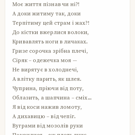
Моє життя пізнав чи ні?!
А доки житиму так, доки
Терпітиму цей страм і жах?!
До кістки вжерлися волоки,
Кривавлять ноги в личаках.
Гризе сорочка зрібна плечі,
Сіряк – одежечка моя —
Не вирятує в холоднечі,
А влітку парить, як шлея.
Чуприна, пріючи від поту,
Облазить, а шапчина – сміх…
Я від коси нажив ломоту,
А дихавицю – від чепіг.
Вуграми від мозолів руки
Покрилися – аж плоть гниє.