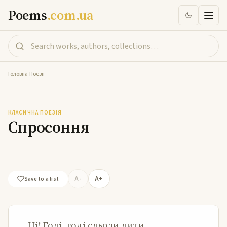
Poems
.com.ua
Головна
-
Поезії
Спросоння
КЛАСИЧНА ПОЕЗІЯ
Спросоння
A-
A+
Save to a list
…Ні! Годі, годі сльози лити,