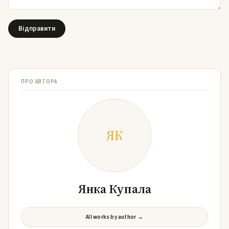
ПРО АВТОРА
ЯК
Янка Купала
All works by author →