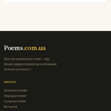
Poems
.com.ua
Простір української поезії — від
вічних рядків класиків до натхненних
голосів сучасності.
КАТАЛОГ
Класична поезія
Народна поезія
Сучасна поезія
Всі поети