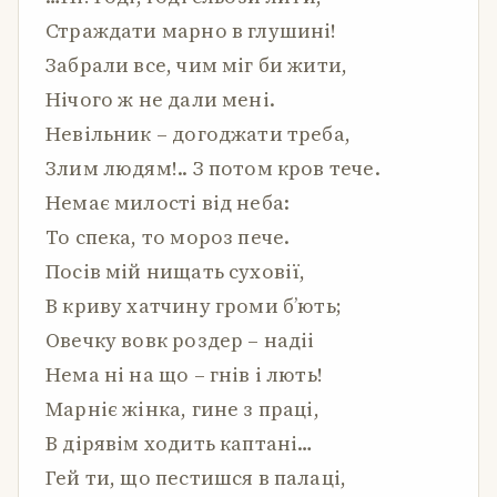
Страждати марно в глушині!
Забрали все, чим міг би жити,
Нічого ж не дали мені.
Невільник – догоджати треба,
Злим людям!.. З потом кров тече.
Немає милості від неба:
То спека, то мороз пече.
Посів мій нищать суховії,
В криву хатчину громи б’ють;
Овечку вовк роздер – надіі
Нема ні на що – гнів і лють!
Марніє жінка, гине з праці,
В дірявім ходить каптані…
Гей ти, що пестишся в палаці,