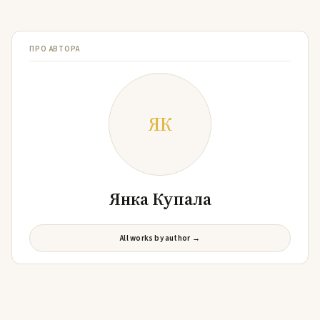
ПРО АВТОРА
ЯК
Янка Купала
All works by author →