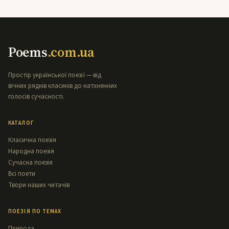
Poems
.com.ua
Простір української поезії — від
вічних рядків класиків до натхненних
голосів сучасності.
КАТАЛОГ
Класична поезія
Народна поезія
Сучасна поезія
Всі поети
Твори наших читачів
ПОЕЗІЯ ПО ТЕМАХ
Природа