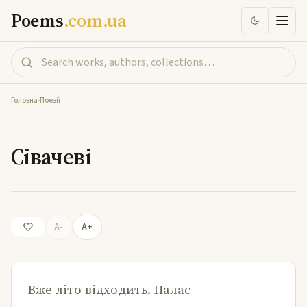
Poems
.com.ua
Головна
-
Поезії
Сівачеві
Сівачеві
A-
A+
Вже літо відходить. Палає