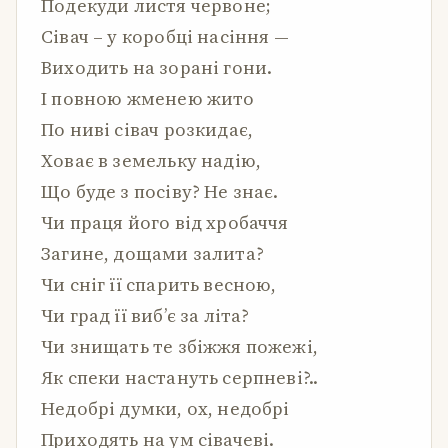
Подекуди листя червоне;
Сівач – у коробці насіння —
Виходить на зорані гони.
І повною жменею жито
По ниві сівач розкидає,
Ховає в земельку надію,
Що буде з посіву? Не знає.
Чи праця його від хробаччя
Загине, дощами залита?
Чи сніг її спарить весною,
Чи град її виб’є за літа?
Чи знищать те збіжжя пожежі,
Як спеки настануть серпневі?..
Недобрі думки, ох, недобрі
Приходять на ум сівачеві.