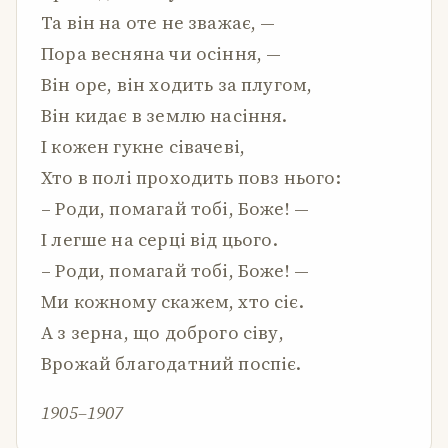
Та він на оте не зважає, —
Пора весняна чи осіння, —
Він оре, він ходить за плугом,
Він кидає в землю насіння.
І кожен гукне сівачеві,
Хто в полі проходить повз нього:
– Роди, помагай тобі, Боже! —
І легше на серці від цього.
– Роди, помагай тобі, Боже! —
Ми кожному скажем, хто сіє.
А з зерна, що доброго сіву,
Врожай благодатний поспіє.
1905–1907