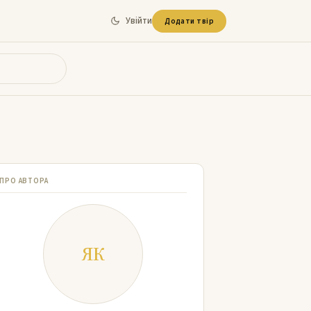
Увійти
Додати твір
ПРО АВТОРА
ЯК