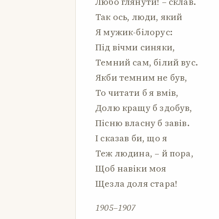
Любо глянути! – склав.
Так ось, люди, який
Я мужик-білорус:
Під вічми синяки,
Темний сам, білий вус.
Якби темним не був,
То читати б я вмів,
Долю кращу б здобув,
Пісню власну б завів.
І сказав би, що я
Теж людина, – й пора,
Щоб навіки моя
Щезла доля стара!
1905–1907