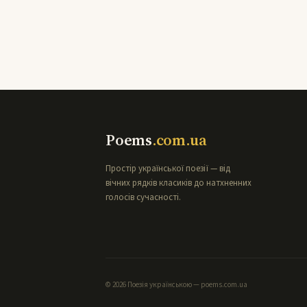
Poems
.com.ua
Простір української поезії — від
вічних рядків класиків до натхненних
голосів сучасності.
© 2026 Поезія українською — poems.com.ua