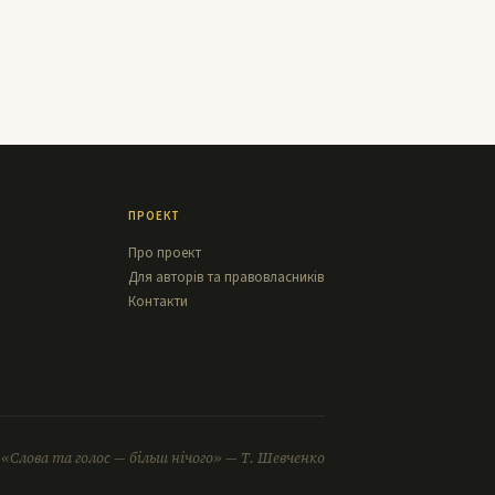
ПРОЕКТ
Про проект
Для авторів та правовласників
Контакти
«Слова та голос — більш нічого» — Т. Шевченко