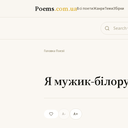
Poems
.com.ua
Всі поети
Жанри
Теми
Збірки
Головна
-
Поезії
Я м
Я мужик-білор
A-
A+