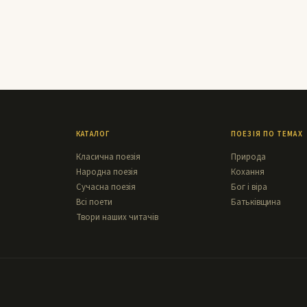
КАТАЛОГ
ПОЕЗІЯ ПО ТЕМАХ
Класична поезія
Природа
Народна поезія
Кохання
Сучасна поезія
Бог і віра
Всі поети
Батьківщина
Твори наших читачів