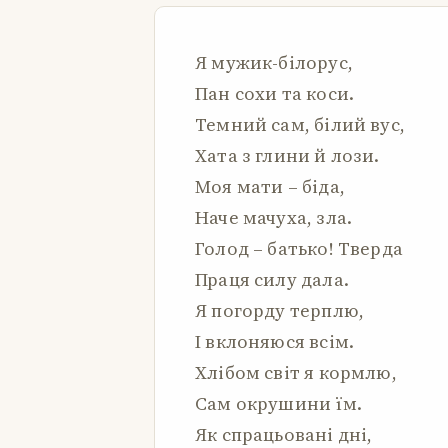
Я мужик-білорус,
Пан сохи та коси.
Темний сам, білий вус,
Хата з глини й лози.
Моя мати – біда,
Наче мачуха, зла.
Голод – батько! Тверда
Праця силу дала.
Я погорду терплю,
І вклоняюся всім.
Хлібом світ я кормлю,
Сам окрушини їм.
Як спрацьовані дні,