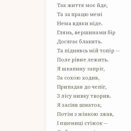
Так життя моє йде,
Та за працю мені
Нема вдяки ніде.
Глянь, вершинами бір
Досягає блакить.
Та піднявсь мій топір —
Поле рівне лежить.
Я шкапину запріг,
За сохою ходив,
Припадав до чепіг,
З лісу нивку творив.
Я засіяв шматок,
Потім з жінкою зжав,
І пшениці стіжок —