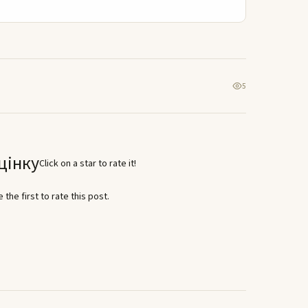
5
цінку
Click on a star to rate it!
 the first to rate this post.