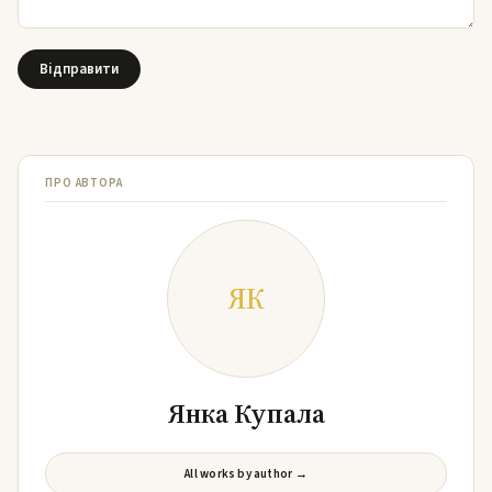
ПРО АВТОРА
ЯК
Янка Купала
All works by author →