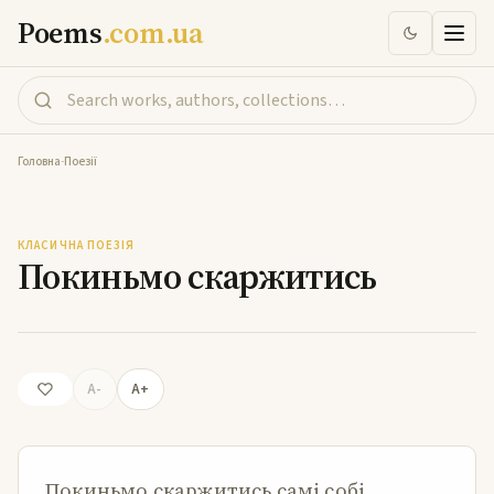
Poems
.com.ua
Головна
-
Поезії
Покиньмо скаржитись
КЛАСИЧНА ПОЕЗІЯ
Покиньмо скаржитись
A-
A+
Покиньмо скаржитись самі собі,