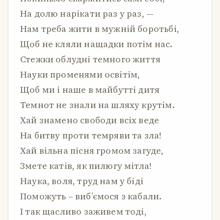
На долю нарікати раз у раз, —
Нам треба жити в мужній боротьбі,
Щоб не кляли нащадки потім нас.
Стежки облудні темного життя
Науки променями освітім,
Щоб ми і наше в майбутті дитя
Темнот не знали на шляху крутім.
Хай знамено свободи всіх веде
На битву проти темряви та зла!
Хай вільна пісня громом загуде,
Змете катів, як пилюгу мітла!
Наука, воля, труд нам у біді
Поможуть – виб’ємося з кабали.
І так щасливо заживем тоді,