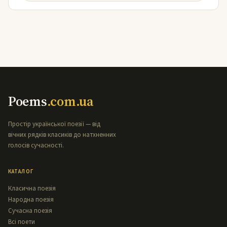
Poems
.com.ua
Простір української поезії — від
вічних рядків класиків до натхненних
голосів сучасності.
КАТАЛОГ
Класична поезія
Народна поезія
Сучасна поезія
Всі поети