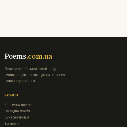
Poems
.com.ua
Простір української поезії — від
вічних рядків класиків до натхненних
голосів сучасності.
КАТАЛОГ
Класична поезія
Народна поезія
Сучасна поезія
Всі поети