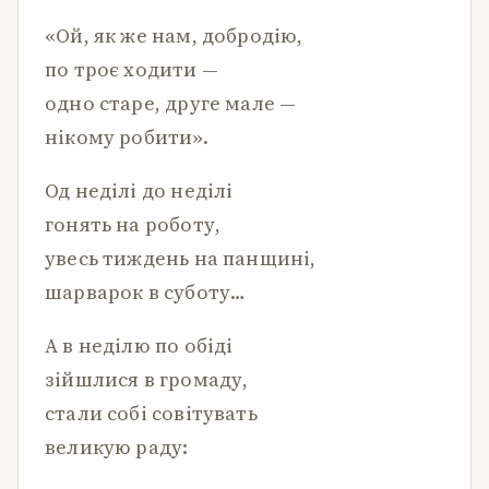
«Ой, як же нам, добродію,
по троє ходити —
одно старе, друге мале —
нікому робити».
Од неділі до неділі
гонять на роботу,
увесь тиждень на панщині,
шарварок в суботу…
А в неділю по обіді
зійшлися в громаду,
стали собі совітувать
великую раду: