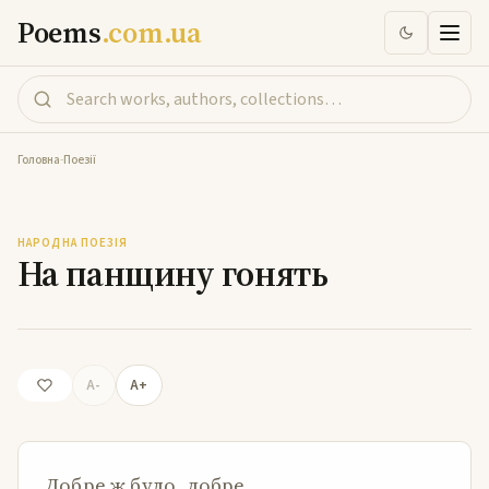
Poems
.com.ua
Головна
-
Поезії
На панщину гонять
НАРОДНА ПОЕЗІЯ
На панщину гонять
A-
A+
Добре ж було, добре