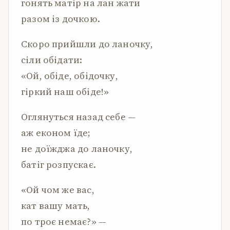
гонять матір на лан жати
разом із дочкою.
Скоро прийшли до ланочку,
сіли обідати:
«Ой, обіде, обідочку,
гіркий наш обіде!»
Оглянуться назад себе —
аж економ їде;
не доїжджа до ланочку,
батіг розпускає.
«Ой чом же вас,
кат вашу мать,
по троє немає?» —