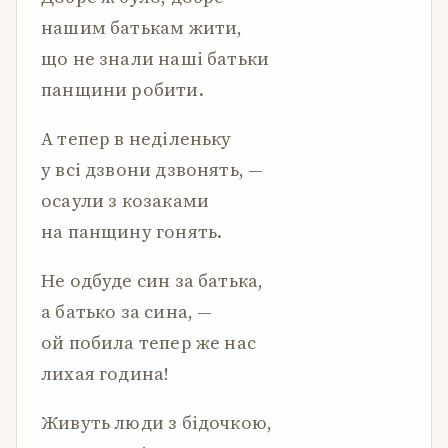
нашим батькам жити,
що не знали наші батьки
панщини робити.
А тепер в неділеньку
у всі дзвони дзвонять, —
осаули з козаками
на панщину гонять.
Не одбуде син за батька,
а батько за сина, —
ой побила тепер же нас
лихая година!
Живуть люди з бідочкою,