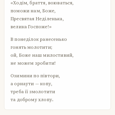
«Ходім, браття, воюваться,
поможи нам, Боже,
Пресвятая Неділенька,
велика Госпоже!»
В понеділок ранесенько
гонять молотити;
ой, Боже наш милостивий,
не можем зробити!
Озимини по півтори,
а орнаути — копу,
треба її змолотити
та доброму хлопу.