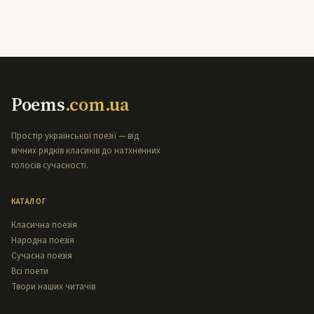
Poems
.com.ua
Простір української поезії — від
вічних рядків класиків до натхненних
голосів сучасності.
КАТАЛОГ
Класична поезія
Народна поезія
Сучасна поезія
Всі поети
Твори наших читачів