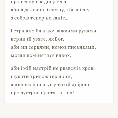
про весну і радощі сліз,
аби в далечінь і сумну, і безвісну
з собою тепер не заніс…
І страшно благаю: важкими руками
верни їй узяте, як Бог,
аби ми серцями, немов писанками,
могли помінятися вдвох,
аби і мій настрій не рвався із крові
шукати тривожних доріг,
а піснею бризнув у тихій діброві
про зустрічі щастя та гріх!