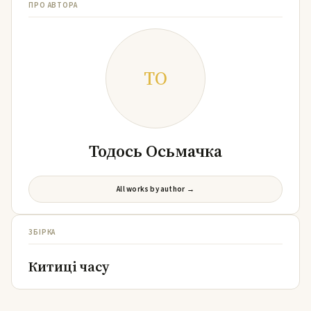
ПРО АВТОРА
ТО
Тодось Осьмачка
All works by author →
ЗБІРКА
Китиці часу