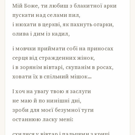
Мій Боже, ти любиш з блакитної арки
пускати над селами пил,
і нюхати в церкві, як пахнуть огарки,
олива і дим із кадил,
і мовчки приймати собі на приносах
серця від стражденних жінок,
і в зорянім вівтарі, скупанім в росах,
ховати їх в спільний мішок…
І хоч на увагу твою я заслуги
не маю й по нинішні дні,
зроби для моєї безумної туги
останнюю ласку мені:
схилися у вівтар і пальцями з криці