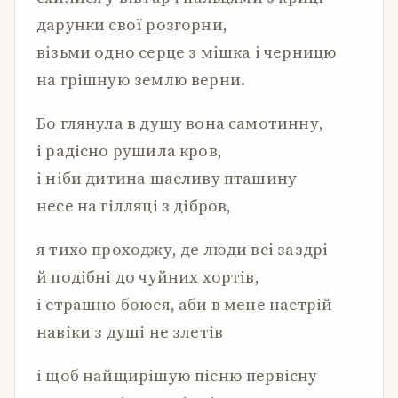
дарунки свої розгорни,
візьми одно серце з мішка і черницю
на грішную землю верни.
Бо глянула в душу вона самотинну,
і радісно рушила кров,
і ніби дитина щасливу пташину
несе на гілляці з дібров,
я тихо проходжу, де люди всі заздрі
й подібні до чуйних хортів,
і страшно боюся, аби в мене настрій
навіки з душі не злетів
і щоб найщирішую пісню первісну