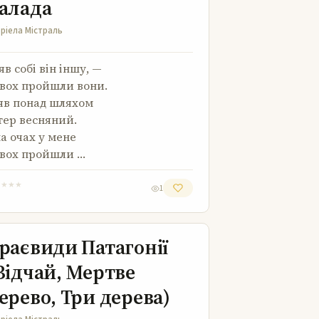
алада
ріела Містраль
яв собі він іншу, —
вох пройшли вони.
яв понад шляхом
тер весняний.
на очах у мене
вох пройшли …
★
★
★
★
1
Краєвиди Патагонії (Відчай, Мертве
дерево, Три дерева)
раєвиди Патагонії
Відчай, Мертве
ерево, Три дерева)