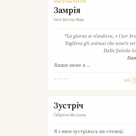
КЛАСИЧНА ПОЕЗІЯ
Замрія
Гюго Віктор-Марі
*Lo giorno se n’andava, e l’aer br
Toglieva gli animai che sono’n ter
Dalle fatiche lo
Dan
Лиши мене в …
★
★
★
★
★
5
Зустріч
Зустріч
Ґабріела Містраль
Я з ним зустрілась на стежці.