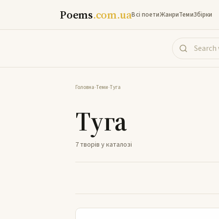
Poems
.com.ua
Всі поети
Жанри
Теми
Збірки
Головна
-
Теми
-
Туга
Туга
7 творів у каталозі
Замрія