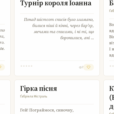
Турнір короля Іоанна
Б
Ґаб
Понад шістсот списів було зламано,
Вз
билися піші й кінні, через барʼєр,
uno
вд
мечами та списами, і ні ті, що
ra,
Ві
боронилися, ані
…
ro.
ві
te.
І 
вд
★
★
★
★
★
★
7
Гірка пісня
Гірка пісня
К
(
Ґабріела Містраль
д
Гей! Пограймося, синочку,