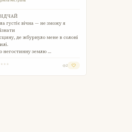
ріела Містраль
 ВІДЧАЙ
ла густіє вічна — не зможу я
ізнати
сцину, де жбурнуло мене в солоні
илі.
 негостинну землю …
★
★
★
★
2