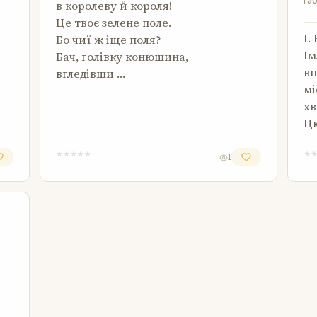
Ґаб
в королеву й короля!
Це твоє зелене поле.
І.
Бо чиї ж іще поля?
Ім
Бач, голівку конюшина,
вп
вгледівши …
мі
хв
Цю
★
★
★
★
★
★
1