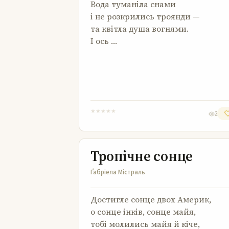
Вода туманіла снами
і не розкрились троянди —
та квітла душа вогнями.
І ось …
★
★
★
★
★
2
Тропічне сонце
Тропічне сонце
Ґабріела Містраль
Достигле сонце двох Америк,
о сонце інків, сонце майя,
тобі молились майя й кіче,