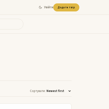
Увійти
Додати твір
Сортувати:
Балада