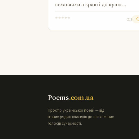
вславляли з краю і до краю,…
★
★
★
★
★
3
Poems
.com.ua
Простір української поезії — від
вічних рядків класиків до натхненних
голосів сучасності.