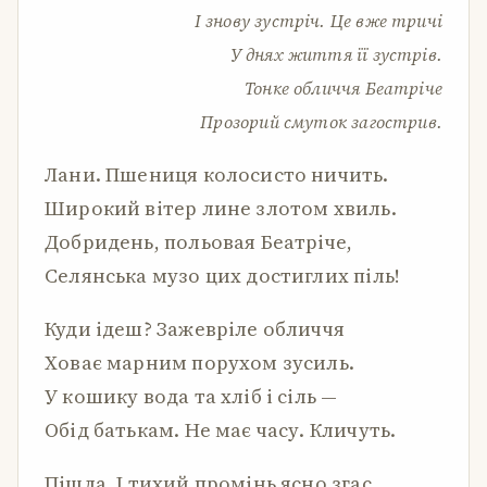
І знову зустріч. Це вже тричі
У днях життя її зустрів.
Тонке обличчя Беатріче
Прозорий смуток загострив.
Лани. Пшениця колосисто ничить.
Широкий вітер лине злотом хвиль.
Добридень, польовая Беатріче,
Селянська музо цих достиглих піль!
Куди ідеш? Зажевріле обличчя
Ховає марним порухом зусиль.
У кошику вода та хліб і сіль —
Обід батькам. Не має часу. Кличуть.
Пішла. І тихий промінь ясно згас,