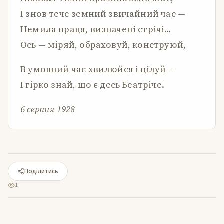
І знов тече земний звичайний час —
Немила праця, визначені стрічі…
Ось — міряй, обраховуй, конструюй,
В умовний час хвилюйся і цілуй —
І гірко знай, що є десь Беатріче.
6 серпня 1928
Поділитись
1