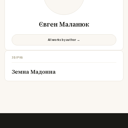
Євген Маланюк
All works by author →
ЗБІРКА
Земна Мадонна