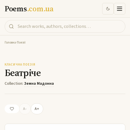
Poems
.com.ua
Головна
-
Поезії
Беатріче
КЛАСИЧНА ПОЕЗІЯ
Беатріче
Collection:
Земна Мадонна
A-
A+