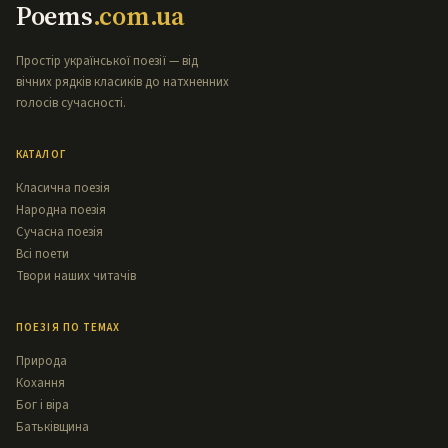
Poems
.com.ua
Простір української поезії — від
вічних рядків класиків до натхненних
голосів сучасності.
КАТАЛОГ
Класична поезія
Народна поезія
Сучасна поезія
Всі поети
Твори наших читачів
ПОЕЗІЯ ПО ТЕМАХ
Природа
Кохання
Бог і віра
Батьківщина