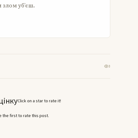
м злом уб’єш.
3
цінку
Click on a star to rate it!
 the first to rate this post.