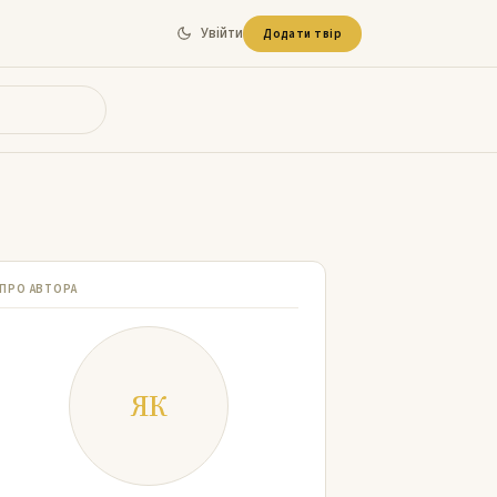
Увійти
Додати твір
ПРО АВТОРА
ЯК