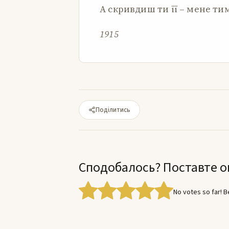
А скривдиш ти її – мене ти
1915
Поділитись
Сподобалось? Поставте о
No votes so far! Be