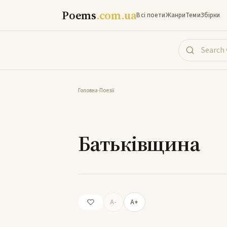
Poems
.com.ua
Всі поети
Жанри
Теми
Збірки
Головна
-
Поезії
Б
Батьківщина
A-
A+