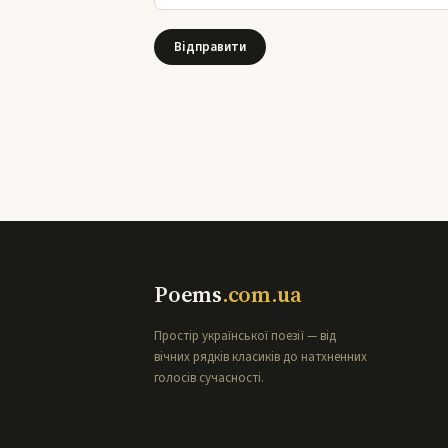
Poems
.com.ua
Простір української поезії — від
вічних рядків класиків до натхненних
голосів сучасності.