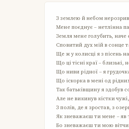
З землею й небом нерозри
Мене поєднує – нетлінна п
Земля мене голубить, наче 
Сповитий дух мій в сонце т
Ще ж у колисці я з пісень н
Що ці тісні краї – близькі,
Що ниви рідної – я грудочк
Що іскорка в мені од рідних
Так батьківщину я здобув со
Але не викинув кістки чужі,
З полів, де я зростав, з озе
Як зневажаєш ти мене – яв 
Бо зневажаєш ти мою вітчи