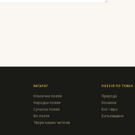
КАТАЛОГ
ПОЕЗІЯ ПО ТЕМАХ
Класична поезія
Природа
Народна поезія
Кохання
Сучасна поезія
Бог і віра
Всі поети
Батьківщина
Твори наших читачів