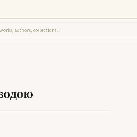
ь явір над водою
 водою