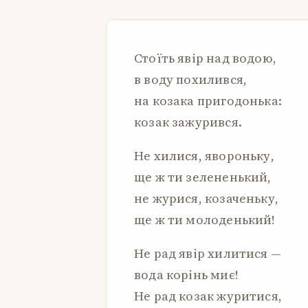
Стоїть явір над водою,
в воду похилився,
на козака пригодонька:
козак зажурився.
Не хилися, явороньку,
ще ж ти зелененький,
не журися, козаченьку,
ще ж ти молоденький!
Не рад явір хилитися —
вода корінь миє!
Не рад козак журитися,