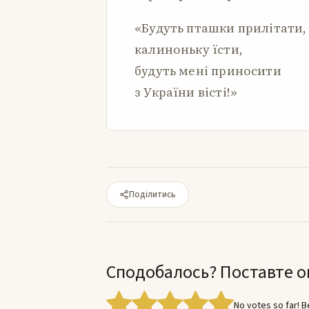
«Будуть пташки прилітати,
калиноньку їсти,
будуть мені приносити
з України вісті!»
Поділитись
Сподобалось? Поставте о
No votes so far! Be