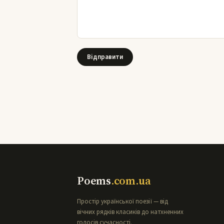
Poems
.com.ua
Простір української поезії — від
вічних рядків класиків до натхненних
голосів сучасності.