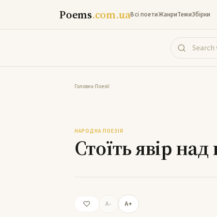
Poems
.com.ua
Всі поети
Жанри
Теми
Збірки
Головна
-
Поезії
Стоїт
НАРОДНА ПОЕЗІЯ
Стоїть явір над
A-
A+