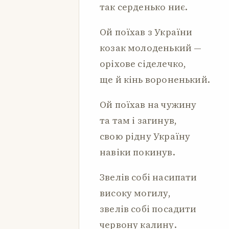
так серденько ниє.
Ой поїхав з України
козак молоденький —
оріхове сіделечко,
ще й кінь вороненький.
Ой поїхав на чужину
та там і загинув,
свою рідну Україну
навіки покинув.
Звелів собі насипати
високу могилу,
звелів собі посадити
червону калину.