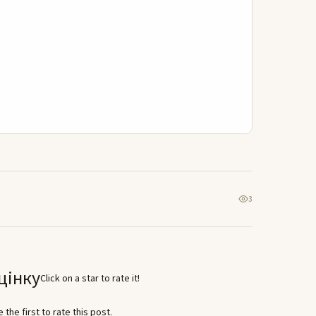
3
цінку
Click on a star to rate it!
 the first to rate this post.