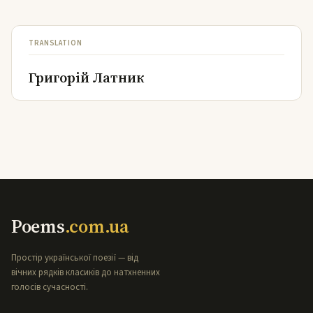
TRANSLATION
Григорій Латник
Poems
.com.ua
Простір української поезії — від
вічних рядків класиків до натхненних
голосів сучасності.