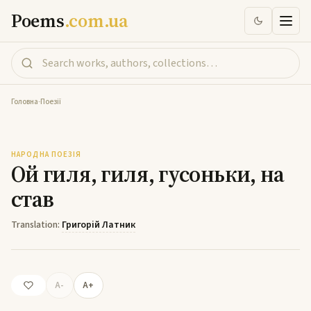
Poems
.com.ua
Головна
-
Поезії
Ой гиля, гиля, гусоньки, на став
НАРОДНА ПОЕЗІЯ
Ой гиля, гиля, гусоньки, на
став
Translation:
Григорій Латник
A-
A+