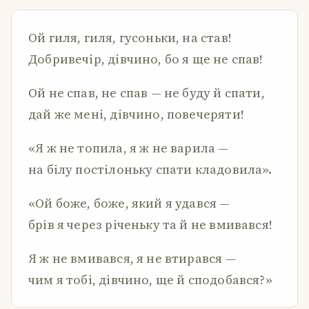
Ой гиля, гиля, гусоньки, на став!
Добривечір, дівчино, бо я ще не спав!
Ой не спав, не спав — не буду й спати,
дай же мені, дівчино, повечеряти!
«Я ж не топила, я ж не варила —
на білу постілоньку спати кладовила».
«Ой боже, боже, який я удався —
брів я через річеньку та й не вмивався!
Я ж не вмивався, я не втирався —
чим я тобі, дівчино, ще й сподобався?»