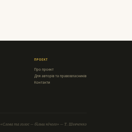
ПРОЕКТ
Про проект
Для авторів та правовласників
Контакти
«Слова та голос — більш нічого» — Т. Шевченко