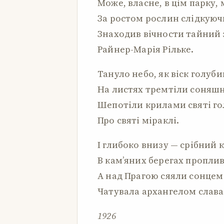
Може, власне, в цім парку,
За ростом рослин слідкуюч
Знаходив вічности тайний 
Райнер-Марія Рільке.
Тануло небо, як віск голуби
На листях тремтіли соняшн
Шепотіли крилами святі г
Про святі міраклі.
І глибоко внизу — срібний к
В кам’яних берегах проплив
А над Прагою сяяли сонцем 
Чатувала архангелом слава
1926