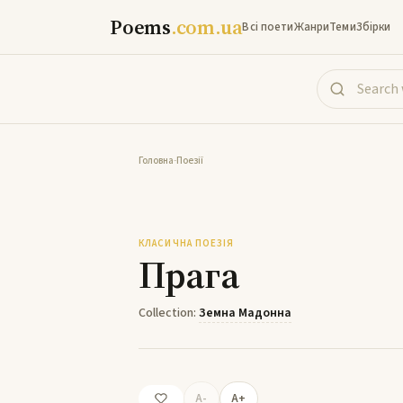
Poems
.com.ua
Всі поети
Жанри
Теми
Збірки
Головна
-
Поезії
КЛАСИЧНА ПОЕЗІЯ
Прага
Collection:
Земна Мадонна
A-
A+