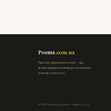
Poems
.com.ua
Простір української поезії — від
вічних рядків класиків до натхненних
голосів сучасності.
© 2026 Поезія українською — poems.com.ua