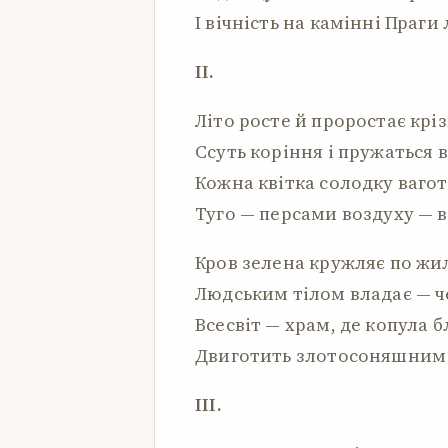
І вічність на камінні Праги 
II.
Літо росте й проростає кріз
Ссуть коріння і пружаться в
Кожна квітка солодку вагот
Туго — персами воздуху — в
Кров зелена кружляє по жи
Людським тілом владає — ч
Всесвіт — храм, де копула 
Двиготить злотосоняшним
III.