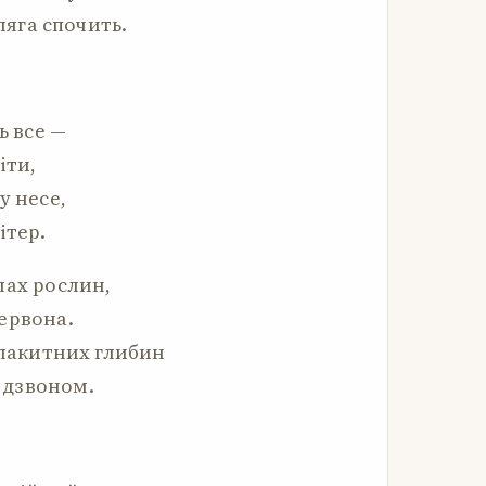
ляга спочить.
ь все —
іти,
у несе,
ітер.
лах рослин,
ервона.
блакитних глибин
 дзвоном.