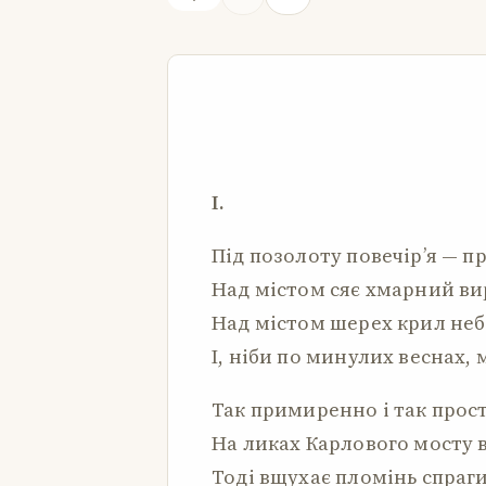
I.
Під позолоту повечір’я — п
Над містом сяє хмарний вир
Над містом шерех крил неб
І, ніби по минулих веснах, 
Так примиренно і так прост
На ликах Карлового мосту в
Тоді вщухає пломінь спраги