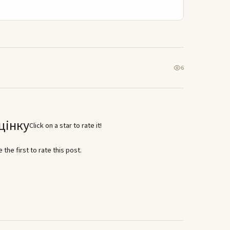
6
цінку
Click on a star to rate it!
 the first to rate this post.