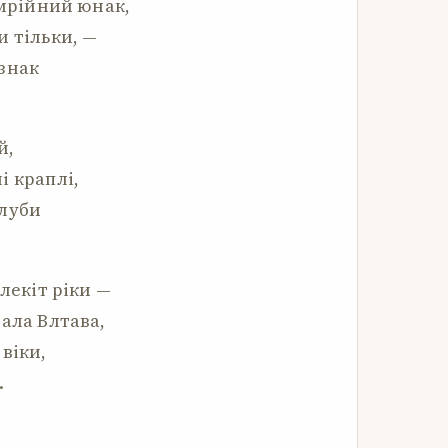
 мрійний юнак,
и тільки, —
знак
й,
і краплі,
олуби
лекіт ріки —
ала Влтава,
віки,
.