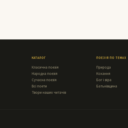
КАТАЛОГ
ПОЕЗІЯ ПО ТЕМАХ
Класична поезія
Природа
Народна поезія
Кохання
Сучасна поезія
Бог і віра
Всі поети
Батьківщина
Твори наших читачів