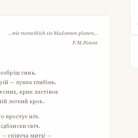
…wie menschlich sie Madonnen planen…
Р.М.Рільке
розбріш синь.
ій — лунка глибінь.
есних, крик ластівок
мій легкий крок.
о простує ніч.
ідблиски свіч.
 — співуча мить! —