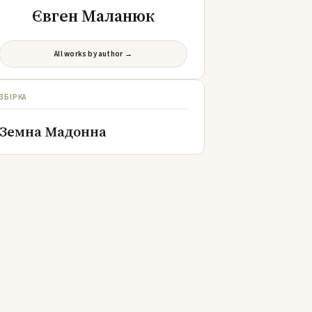
Євген Маланюк
All works by author →
ЗБІРКА
Земна Мадонна