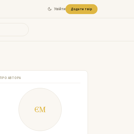
Увійти
Додати твір
ПРО АВТОРА
ЄМ