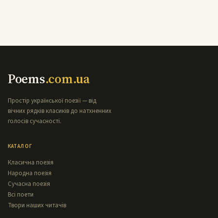
Poems
.com.ua
Простір української поезії — від
вічних рядків класиків до натхненних
голосів сучасності.
КАТАЛОГ
Класична поезія
Народна поезія
Сучасна поезія
Всі поети
Твори наших читачів