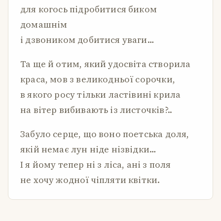
для когось підробитися биком
домашнім
і дзвоником добитися уваги…
Та ще й отим, який удосвіта створила
краса, мов з великодньої сорочки,
в якого росу тільки ластівині крила
на вітер вибивають із листочків?..
Забуло серце, що воно поетська доля,
якій немає лун ніде нізвідки…
І я йому тепер ні з ліса, ані з поля
не хочу жодної чіпляти квітки.