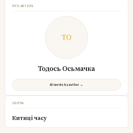
ПРО АВТОРА
ТО
Тодось Осьмачка
All works by author →
ЗБІРКА
Китиці часу