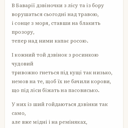
В Баварії дзвіночки з лісу та із бору
ворушаться сьогодні над травою,
і сонце з моря, ставши на блакить
прозору,
тепер над ними капає росою.
І кожний той дзвінок з росинкою
чудовий
тривожно гнеться під кущі так низько,
немов на те, щоб їх не бачили корови,
що під ліси біжать на пасовисько.
У них із ший гойдаються дзвінки так
само,
але вже мідні і на реміняках,