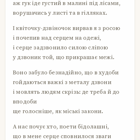
аж гук іде густий в малині під лісами,
ворушачись у листі та в гілляках.
І квіточку-дзвіночок вирвав я з росою
і почепив над серцем на одежі,
і серце задзвонило силою сліпою
у дзвоник той, що прикрашає межі.
Воно забуло безнадійно, що в худоби
гойдаються важкі з металу дзвони
і мовлять людям скрізь: де треба й до
вподоби
ще голосніше, як міські закони.
А нас почує хто, поети бідолашні,
що в мене серце сповнилося зваги