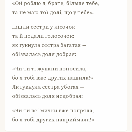
«Ой роблю я, брате, більше тебе,
та не маю тої долі, що у тебе».
Пішли сестри у лісочок
та й подали голосочок:
як гукнула сестра багатая —
обізвалась доля добрая:
«Чи ти ті жупани поносила,
бо я тобі вже других нашила!»
Як гукнула сестра убогая —
обізвалась доля недобрая:
«Чи ти всі мички вже попряла,
бо я тобі других наприймала!»