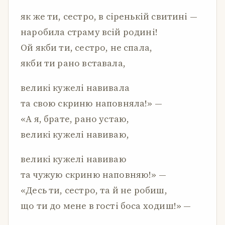
як же ти, сестро, в сіренькій свитині —
наробила страму всій родині!
Ой якби ти, сестро, не спала,
якби ти рано вставала,
великі кужелі навивала
та свою скриню наповняла!» —
«А я, брате, рано устаю,
великі кужелі навиваю,
великі кужелі навиваю
та чужую скриню наповняю!» —
«Десь ти, сестро, та й не робиш,
що ти до мене в гості боса ходиш!» —