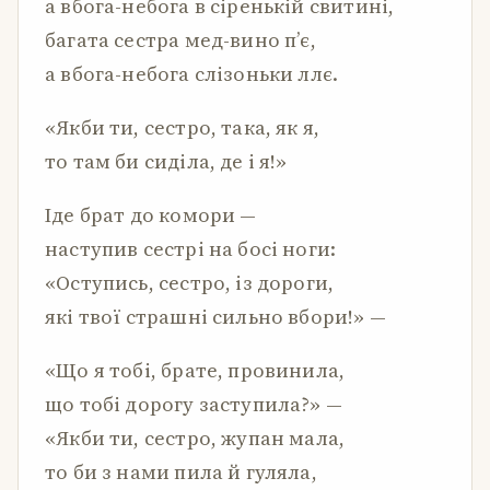
а вбога-небога в сіренькій свитині,
багата сестра мед-вино п’є,
а вбога-небога слізоньки ллє.
«Якби ти, сестро, така, як я,
то там би сиділа, де і я!»
Іде брат до комори —
наступив сестрі на босі ноги:
«Оступись, сестро, із дороги,
які твої страшні сильно вбори!» —
«Що я тобі, брате, провинила,
що тобі дорогу заступила?» —
«Якби ти, сестро, жупан мала,
то би з нами пила й гуляла,