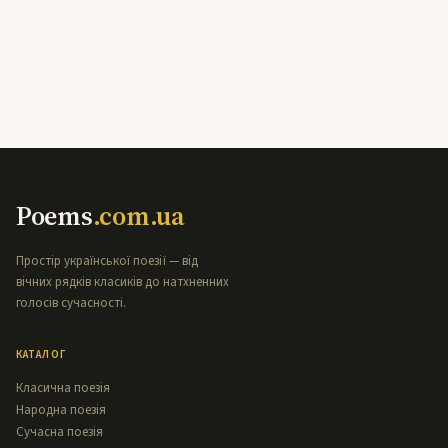
Poems
.com.ua
Простір української поезії — від
вічних рядків класиків до натхненних
голосів сучасності.
КАТАЛОГ
Класична поезія
Народна поезія
Сучасна поезія