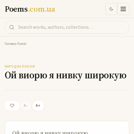
Poems
.com.ua
Головна
-
Поезії
Ой виорю я нивку широкую
НАРОДНА ПОЕЗІЯ
Ой виорю я нивку широкую
A-
A+
Ой виорю я нивку широкую