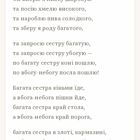
та посію хмелю високого,
та нароблю пива солодкого,
та зберу я роду багатого,
та запросю сестру багатую,
та запросю сестру убогую —
по багату сестру коні пошлю,
по вбогу-небогу посла пошлю!
Багата сестра кіньми їде,
а вбога-небога пішки йде,
багата сестра край стола,
а вбога-небога край порога,
багата сестра в злоті, кармазині,