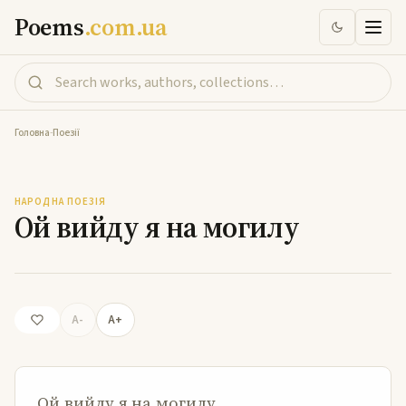
Poems
.com.ua
Головна
-
Поезії
Ой вийду я на могилу
НАРОДНА ПОЕЗІЯ
Ой вийду я на могилу
A-
A+
Ой вийду я на могилу,