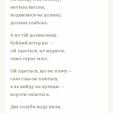
могила висока,
подивлюся на долину,
долина глибока.
А по тій долиноньці
буйний вітер віє —
ой здається, не журюся,
само серце мліє.
Ой здається, що не плачу —
самі сльози ллються,
а як вийду на вулицю —
вороги сміються.
Два голуби воду пили,