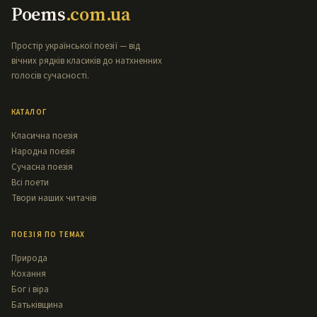
Poems
.com.ua
Простір української поезії — від
вічних рядків класиків до натхненних
голосів сучасності.
КАТАЛОГ
Класична поезія
Народна поезія
Сучасна поезія
Всі поети
Твори наших читачів
ПОЕЗІЯ ПО ТЕМАХ
Природа
Кохання
Бог і віра
Батьківщина