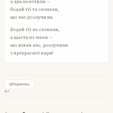
а два колотили —
бодай тії та сконали,
що нас розлучили.
Бодай тії не сконали,
а щастя не мали —
що взяли нас, розлучили
з прекрасної пари!
Поділитись
4