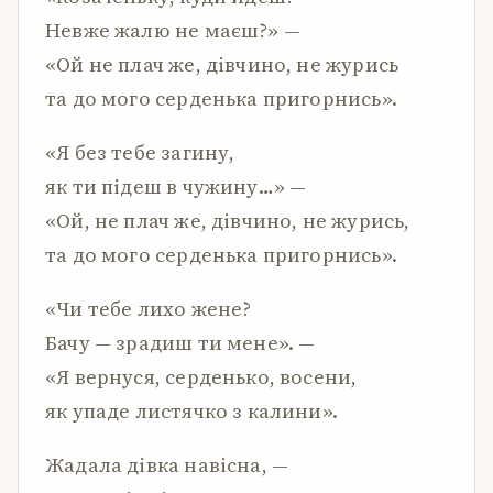
Невже жалю не маєш?» —
«Ой не плач же, дівчино, не журись
та до мого серденька пригорнись».
«Я без тебе загину,
як ти підеш в чужину…» —
«Ой, не плач же, дівчино, не журись,
та до мого серденька пригорнись».
«Чи тебе лихо жене?
Бачу — зрадиш ти мене». —
«Я вернуся, серденько, восени,
як упаде листячко з калини».
Жадала дівка навісна, —