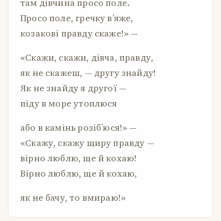
там дівчина просо поле.
Просо поле, гречку в’яже,
козакові правду скаже!» —
«Скажи, скажи, дівча, правду,
як не скажеш, — другу знайду!
Як не знайду я другої —
піду в море утоплюся
або в камінь розіб’юся!» —
«Скажу, скажу щиру правду —
вірно люблю, ще й кохаю!
Вірно люблю, ще й кохаю,
як не бачу, то вмираю!»