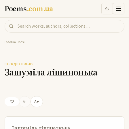
Poems
.com.ua
Головна
-
Поезії
Зашуміла ліщинонька
НАРОДНА ПОЕЗІЯ
Зашуміла ліщинонька
A-
A+
Зашуміла ліщинонька,