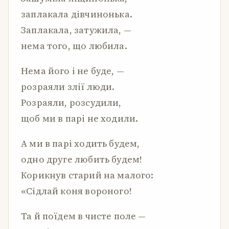
заплакала дівчинонька.
Заплакала, затужила, —
нема того, що любила.
Нема його і не буде, —
розраяли злії люди.
Розраяли, розсудили,
щоб ми в парі не ходили.
А ми в парі ходить будем,
одно друге любить будем!
Корикнув старий на малого:
«Сідлай коня вороного!
Та й поїдем в чисте поле —