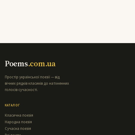
Poems
.com.ua
Простір української поезії — від
вічних рядків класиків до натхненних
голосів сучасності.
КАТАЛОГ
Класична поезія
Народна поезія
Сучасна поезія