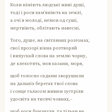
Коли німіють людські живі душі,
тоді і роси кам’яніють на землі,
а очі в молоді, немов од суші,
мертвіють, облітають навесні.
Того, душе, на світляних розгонах,
свої прозорі вікна розтворяй
і випускай слова на землю чорну,
де клекотять, мов казани, моря,
щоб голосно садами зворушили
на дальніх берегах твої слова
і сонце галасом живим зустріли
удосвіта на тисячі човнах,–
щоб роси бризнули, та тільки не