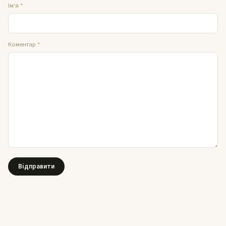
Ім'я
*
Коментар
*