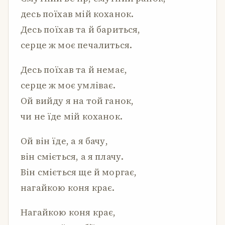
десь поїхав мій коханок.
Десь поїхав та й бариться,
серце ж моє печалиться.
Десь поїхав та й немає,
серце ж моє умліває.
Ой вийду я на той ганок,
чи не їде мій коханок.
Ой він їде, а я бачу,
він сміється, а я плачу.
Він сміється ще й моргає,
нагайкою коня крає.
Нагайкою коня крає,