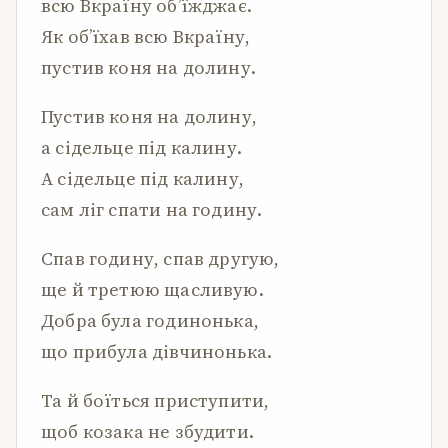
всю Вкраїну об’їжджає.
Як об’їхав всю Вкраїну,
пустив коня на долину.
Пустив коня на долину,
а сідельце під калину.
А сідельце під калину,
сам ліг спати на годину.
Спав годину, спав другую,
ще й третюю щасливую.
Добра була годинонька,
що прибула дівчинонька.
Та й боїться приступити,
щоб козака не збудити.