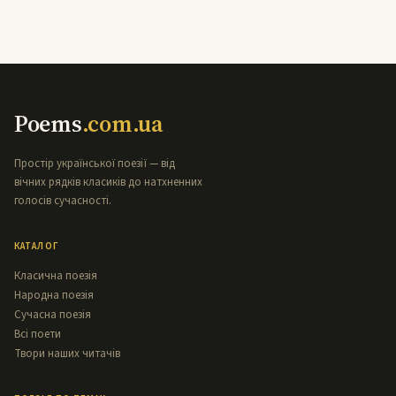
Poems
.com.ua
Простір української поезії — від
вічних рядків класиків до натхненних
голосів сучасності.
КАТАЛОГ
Класична поезія
Народна поезія
Сучасна поезія
Всі поети
Твори наших читачів