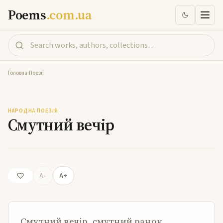
Poems
.com.ua
Головна
-
Поезії
Смутний вечір
НАРОДНА ПОЕЗІЯ
Смутний вечір
A-
A+
Смутний вечір, смутний ранок,