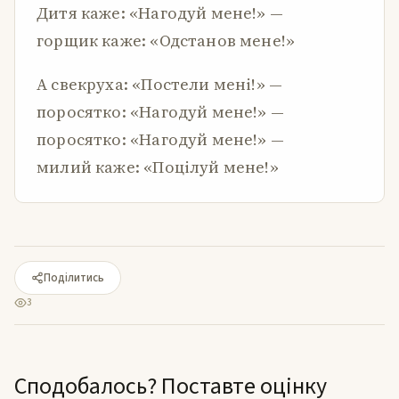
Дитя каже: «Нагодуй мене!» —
горщик каже: «Одстанов мене!»
А свекруха: «Постели мені!» —
поросятко: «Нагодуй мене!» —
поросятко: «Нагодуй мене!» —
милий каже: «Поцілуй мене!»
Поділитись
3
Сподобалось? Поставте оцінку