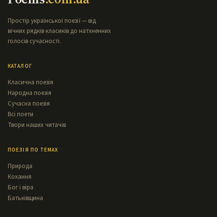
Простір української поезії — від
вічних рядків класиків до натхненних
голосів сучасності.
КАТАЛОГ
Класична поезія
Народна поезія
Сучасна поезія
Всі поети
Твори наших читачів
ПОЕЗІЯ ПО ТЕМАХ
Природа
Кохання
Бог і віра
Батьківщина