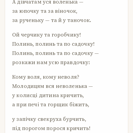
А дівчатам уся воленька —
за юпочку та за віночок,
за рученьку — та й у таночок.
Ой черчику та горобчику!
Полинь, полинь та по садочку!
Полинь, полинь та по садочку —
розкажи нам усю правдочку:
Кому воля, кому неволя?
Молодицям вся неволенька —
у колисці дитина кричить,
а при печі та горщик біжить,
у запічку свекруха бурчить,
під порогом порося кричить!