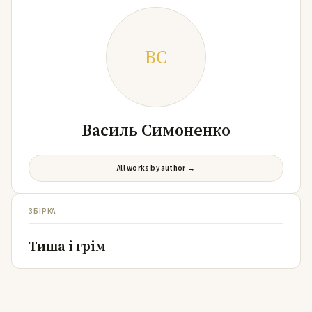
ВС
Василь Симоненко
All works by author →
ЗБІРКА
Тиша і грім