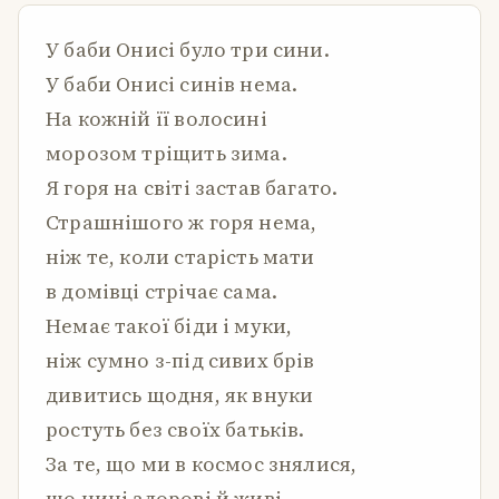
У баби Онисі було три сини.
У баби Онисі синів нема.
На кожній її волосині
морозом тріщить зима.
Я горя на світі застав багато.
Страшнішого ж горя нема,
ніж те, коли старість мати
в домівці стрічає сама.
Немає такої біди і муки,
ніж сумно з-під сивих брів
дивитись щодня, як внуки
ростуть без своїх батьків.
За те, що ми в космос знялися,
що нині здорові й живі,