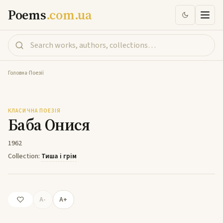
Poems
.com.ua
Головна
-
Поезії
Баба Онися
КЛАСИЧНА ПОЕЗІЯ
Баба Онися
1962
Collection:
Тиша і грім
A-
A+