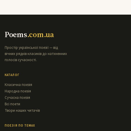
Poems
.com.ua
Простір української поезії — від
вічних рядків класиків до натхненних
голосів сучасності.
КАТАЛОГ
Класична поезія
Народна поезія
Сучасна поезія
Всі поети
Твори наших читачів
ПОЕЗІЯ ПО ТЕМАХ