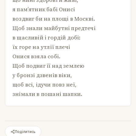
я пам’ятник бабі Онисі
воздвиг би на площі в Москві.
Щоб знали майбутні предтечі
в щасливій і гордій добі:
їх горе на утлії плечі
Онися взяла собі.
Щоб подвиг її над землею
у бронзі дзвенів віки,
щоб всі, ідучи повз неї,
знімали в пошані шапки.
Поділитись