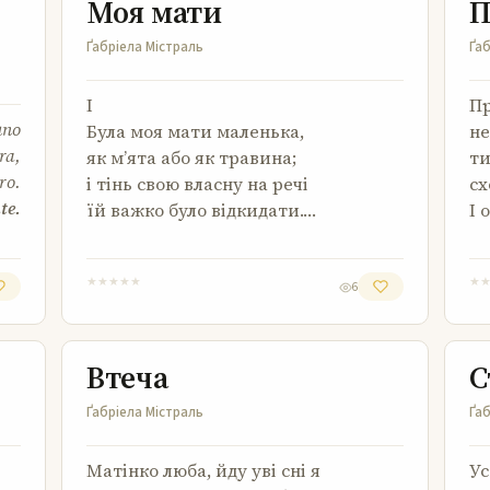
Моя мати
П
Ґабріела Містраль
Ґаб
I
Пр
uno
Була моя мати маленька,
не
ra,
як м’ята або як травина;
ти
ro.
і тінь свою власну на речі
сх
te.
їй важко було відкидати.…
І 
★
★
★
★
★
★
6
Втеча
Втеча
С
Ґабріела Містраль
Ґаб
Матінко люба, йду уві сні я
Ус