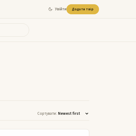
Увійти
Додати твір
Сортувати:
Прощання