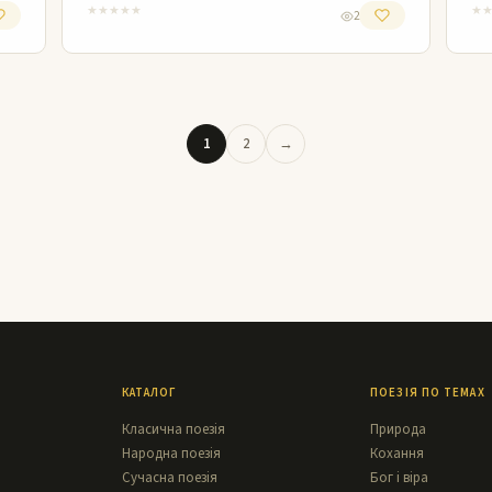
★
★
★
★
★
★
2
1
2
→
КАТАЛОГ
ПОЕЗІЯ ПО ТЕМАХ
Класична поезія
Природа
Народна поезія
Кохання
Сучасна поезія
Бог і віра