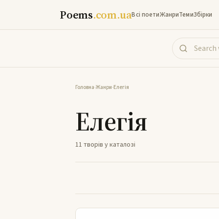
Poems
.com.ua
Всі поети
Жанри
Теми
Збірки
Головна
-
Жанри
-
Елегія
Елегія
11 творів у каталозі
Замрія