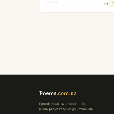
★
★
★
★
★
1
Poems
.com.ua
Простір української поезії — від
вічних рядків класиків до натхненних