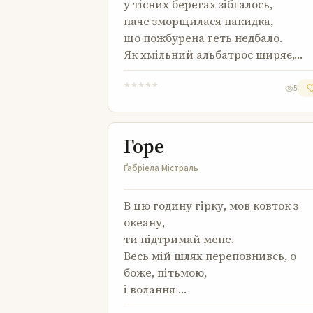
у тісних берегах зібгалось,
наче зморщилася накидка,
що пожбурена геть недбало.
Як хмільний альбатрос ширяє,…
★
★
★
★
★
5
Горе
Горе
Ґабріела Містраль
В цю годину гірку, мов ковток з
океану,
ти підтримай мене.
Весь мій шлях переповнивсь, о
боже, пітьмою,
і волання …