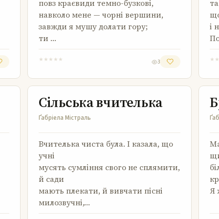
повз краєвиди темно-бузкові,
та
навколо мене — чорні вершини,
що
завжди я мушу долати гору;
і 
ти …
По
★
★
★
★
★
★
3
Сільська вчителька
Сільська вчителька
Б
Ґабріела Містраль
Ґаб
Вчителька чиста була. І казала, що
Ма
учні
щи
мусять сумління свого не сплямити,
бі
й сади
кр
мають плекати, й вивчати пісні
Я 
милозвучні,…