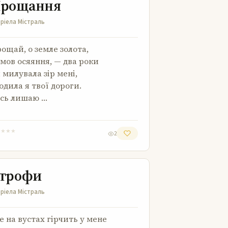
рощання
ріела Містраль
ощай, о земле золота,
мов осяяння, — два роки
 милувала зір мені,
одила я твої дороги.
ось лишаю …
★
★
★
★
2
Строфи
трофи
ріела Містраль
е на вустах гірчить у мене