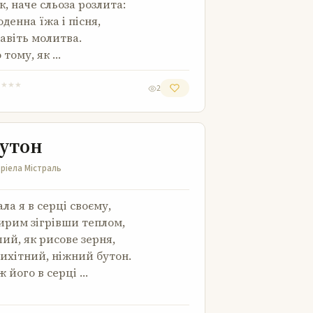
к, наче сльоза розлита:
денна їжа і пісня,
навіть молитва.
 тому, як …
★
★
★
★
2
Бутон
утон
ріела Містраль
ла я в серці своєму,
рим зігрівши теплом,
лий, як рисове зерня,
ихітний, ніжний бутон.
ж його в серці …