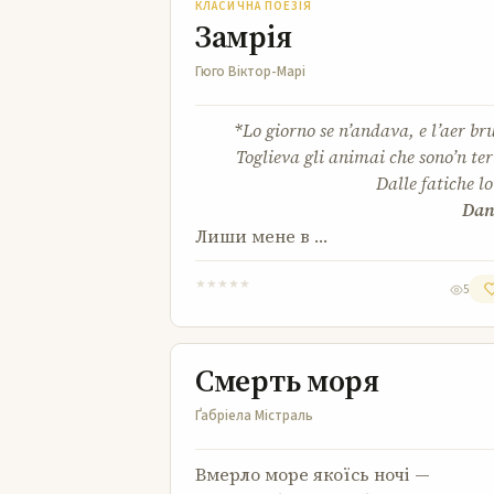
КЛАСИЧНА ПОЕЗІЯ
Замрія
Гюго Віктор-Марі
*Lo giorno se n’andava, e l’aer br
Toglieva gli animai che sono’n ter
Dalle fatiche lo
Dan
Лиши мене в …
★
★
★
★
★
5
Смерть моря
Смерть моря
Ґабріела Містраль
Вмерло море якоїсь ночі —