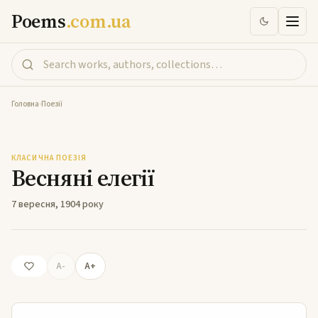
Poems
.com.ua
Головна
-
Поезії
Весняні елегії
КЛАСИЧНА ПОЕЗІЯ
Весняні елегії
7 вересня, 1904 року
A-
A+