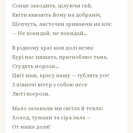
Сонце заходить, цілуючи гай,
Квіти кивають йому на добраніч,
Шепчуть, листочки зриваючи на ніч:
— Не покидай, не покидай…
В рідному краї нам долі нема:
Бурі нас нищать, пригноблює тьма,
Студять морози…
Цвіт наш, красу нашу — гублять усе!
З півночі вітер з собою несе
Люті погрози.
Мало зазанали ми світла й тепла:
Холод, тумани та сіра імла —
От наша доля!