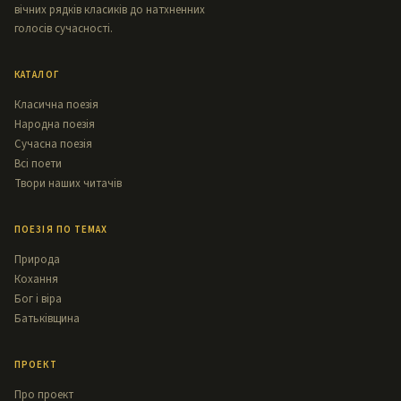
вічних рядків класиків до натхненних
голосів сучасності.
КАТАЛОГ
Класична поезія
Народна поезія
Сучасна поезія
Всі поети
Твори наших читачів
ПОЕЗІЯ ПО ТЕМАХ
Природа
Кохання
Бог і віра
Батьківщина
ПРОЕКТ
Про проект