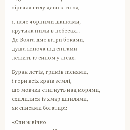
зірвала силу давніх гнізд —
і, наче чорними шапками,
крутила ними в небесах…
Де Волга дме вітри боками,
душа жіноча під снігами
лежить із сином у лісах.
Буран летів, гримів піснями,
і гори всіх країв землі,
що мовчки стигнуть над морями,
схилилися із хмар шпилями,
як списами богатирі:
«Спи ж вічно