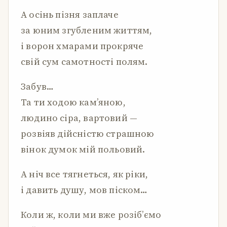
А осінь пізня заплаче
за юним згубленим життям,
і ворон хмарами прокряче
свій сум самотності полям.
Забув…
Та ти ходою кам’яною,
людино сіра, вартовий —
розвіяв дійсністю страшною
вінок думок мій польовий.
А ніч все тягнеться, як ріки,
і давить душу, мов піском…
Коли ж, коли ми вже розіб’ємо