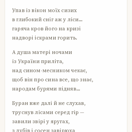
Упав із вікон моїх сизих
в глибокий сніг аж у ліси…
гаряча кров його на кризі
надворі іскрами горить.
А душа матері ночами
із України приліта,
над сином-месником чекає,
щоб він про сина все, що знає,
народам бурями підняв…
Буран вже далі й не слухав,
труснув лісами серед гір —
завили звірі у яругах,
з дубів і сосен завірюха