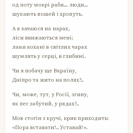
од поту мокрі раби… люди…
шукають вошей і хропуть.
А я качаюся на нарах,
ліси ввижаються мені;
лани кохані в світлих чарах
шумлять у серці, в глибині.
Чи я побачу ще Вкраїну,
Дніпро та жито на полях?..
Чи, може, тут, у Росії, згину,
як пес забутий, у рядах?..
Мов стогін з кручі, крик приходить:
«Пора вставати!.. Уставай!».