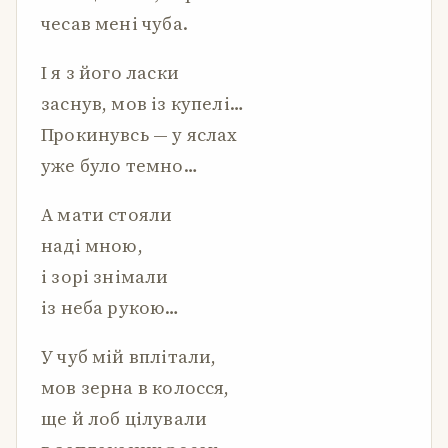
чесав мені чуба.
І я з його ласки
заснув, мов із купелі…
Прокинувсь — у яслах
уже було темно…
А мати стояли
наді мною,
і зорі знімали
із неба рукою…
У чуб мій вплітали,
мов зерна в колосся,
ще й лоб цілували