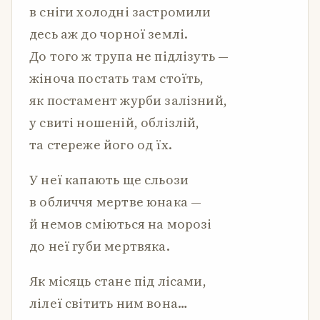
в сніги холодні застромили
десь аж до чорної землі.
До того ж трупа не підлізуть —
жіноча постать там стоїть,
як постамент журби залізний,
у свиті ношеній, облізлій,
та стереже його од їх.
У неї капають ще сльози
в обличчя мертве юнака —
й немов сміються на морозі
до неї губи мертвяка.
Як місяць стане під лісами,
лілеї світить ним вона…