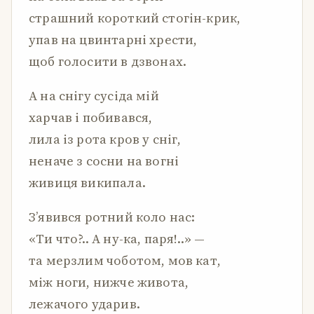
страшний короткий стогін-крик,
упав на цвинтарні хрести,
щоб голосити в дзвонах.
А на снігу сусіда мій
харчав і побивався,
лила із рота кров у сніг,
неначе з сосни на вогні
живиця википала.
З’явився ротний коло нас:
«Ти что?.. А ну-ка, паря!..» —
та мерзлим чоботом, мов кат,
між ноги, нижче живота,
лежачого ударив.