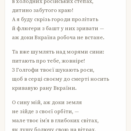
в холодних російських степах,
дитино забутого краю!
А я буду скрізь городи пролітать
й флюгери з башт у них зривати —
аж доки Вкраїна робоча не встане.
Та вже шумлять над морями сини:
питають про тебе, жовніре!
З Голгофи твоєї шукають роси,
щоб в серці своєму до смерті носить
кривавую рану Вкраїни.
О сину мій, аж доки земля
не зійде з своєї орбіти, —
мале твоє ім’я в глибоких світах,
як душу болючу свою на вітрах,