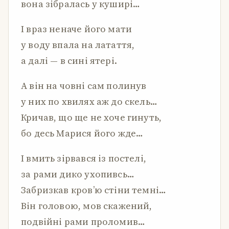
вона зібралась у куширі…
І враз неначе його мати
у воду впала на латаття,
а далі — в сині ятері.
А він на човні сам полинув
у них по хвилях аж до скель…
Кричав, що ще не хоче гинуть,
бо десь Марися його жде…
І вмить зірвався із постелі,
за рами дико ухопивсь…
Забризкав кров’ю стіни темні…
Він головою, мов скажений,
подвійні рами проломив…