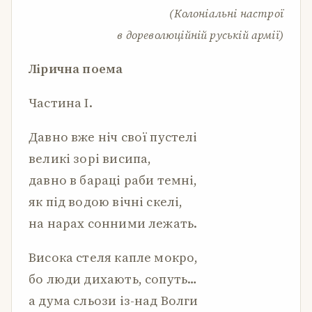
(Колоніальні настрої
в дореволюційній руській армії)
Лірична поема
Частина I.
Давно вже ніч свої пустелі
великі зорі висипа,
давно в бараці раби темні,
як під водою вічні скелі,
на нарах сонними лежать.
Висока стеля капле мокро,
бо люди дихають, сопуть…
а дума сльози із-над Волги