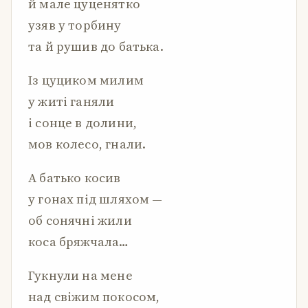
й мале цуценятко
узяв у торбину
та й рушив до батька.
Із цуциком милим
у житі ганяли
і сонце в долини,
мов колесо, гнали.
А батько косив
у гонах під шляхом —
об сонячні жили
коса бряжчала…
Гукнули на мене
над свіжим покосом,