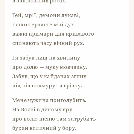
в заплаканих росах.
Гей, мрії, демони лукаві,
нащо терзаєте мій дух —
важкі примари дня кривавого
спиняють часу вічний рух.
І я забув лиш на хвилину
про долю — муку мовчазну.
Забув, що у кайданах згину
під ніч похмуру та грізну.
Мене чужина приголубить.
На Волзі в дикому яру
про волю пісню там затрубить
буран величний у бору.