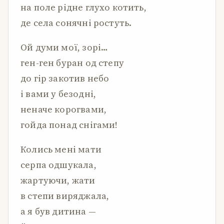
на поле рідне глухо котить,
де села сонячні ростуть.
Ой думи мої, зорі…
ген-ген буран од степу
до гір закотив небо
і вами у безодні,
неначе корогвами,
гойда понад снігами!
Колись мені мати
серпа одшукала,
жартуючи, жати
в степи виряджала,
а я був дитина —