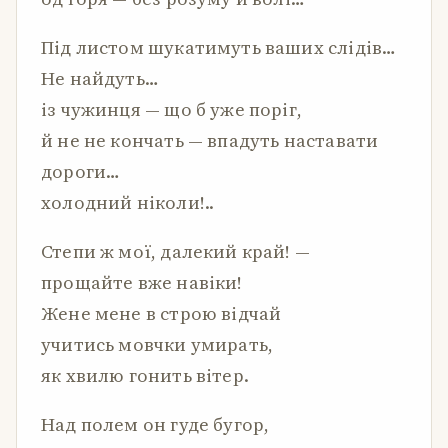
Під листом шукатимуть ваших слідів…
Не найдуть…
із чужинця — що б уже поріг,
й не не кончать — впадуть наставати
дороги…
холодний ніколи!..
Степи ж мої, далекий край! —
прощайте вже навіки!
Жене мене в строю відчай
учитись мовчки умирать,
як хвилю гонить вітер.
Над полем он гуде бугор,