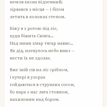
немов казан підземний;
зірвався з місця — і бігом
летить в колонах степом.
Біжу я з ротою під ліс,
куди біжить Свіяга…
Над ними хмар тягар навис…
Як дід, нагнулось небо вниз —
нести їх не здолає.
Вже іній сів на ліс сріблом,
і кучері в узорах
гойдаються в струнких сосон,
бо пара з нас ляга стовпом,
нахиленим над бором.