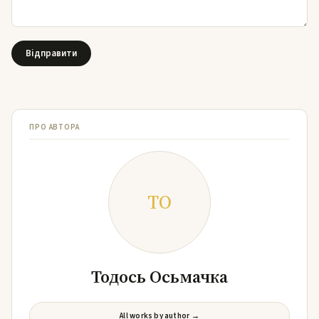
ПРО АВТОРА
ТО
Тодось Осьмачка
All works by author →