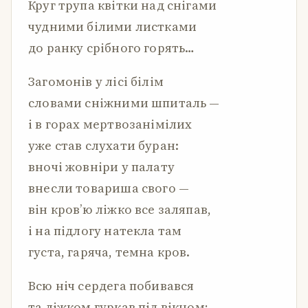
Круг трупа квітки над снігами
чудними білими листками
до ранку срібного горять…
Загомонів у лісі білім
словами сніжними шпиталь —
і в горах мертвозанімілих
уже став слухати буран:
вночі жовніри у палату
внесли товариша свого —
він кров’ю ліжко все заляпав,
і на підлогу натекла там
густа, гаряча, темна кров.
Всю ніч сердега побивався
та ліжком гуркав під вікном;