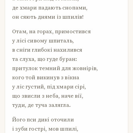
де хмари падають снопами,
он сяють днями із шпилів!
Отам, на горах, примостився
у лісі сивому шпиталь,
в сніги глибокі нахилився
та слуха, що гуде буран:
притулок темний для жовнірів,
кого той викинув з вікна
у ліс густий, під хмари сірі,
що звисли з неба, наче вії,
туди, де туча залягла.
Його пси дикі оточили
і зуби гострі, мов шпилі,