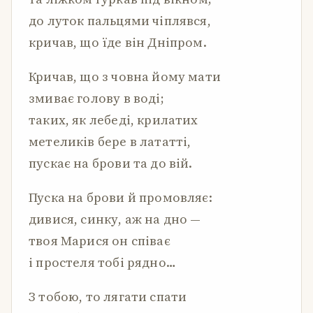
до луток пальцями чіплявся,
кричав, що їде він Дніпром.
Кричав, що з човна йому мати
змиває голову в воді;
таких, як лебеді, крилатих
метеликів бере в лататті,
пускає на брови та до вій.
Пуска на брови й промовляє:
дивися, синку, аж на дно —
твоя Марися он співає
і простеля тобі рядно…
З тобою, то лягати спати