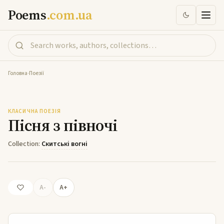
Poems
.com.ua
Головна
-
Поезії
Пісня з півночі
КЛАСИЧНА ПОЕЗІЯ
Пісня з півночі
Collection:
Скитські вогні
A-
A+