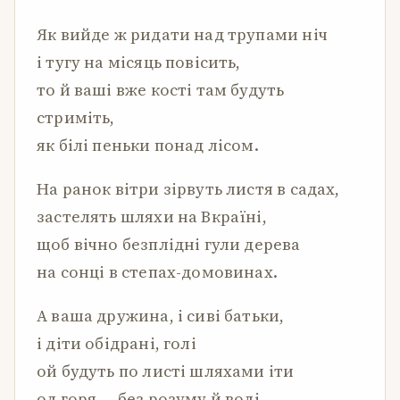
Як вийде ж ридати над трупами ніч
і тугу на місяць повісить,
то й ваші вже кості там будуть
стриміть,
як білі пеньки понад лісом.
На ранок вітри зірвуть листя в садах,
застелять шляхи на Вкраїні,
щоб вічно безплідні гули дерева
на сонці в степах-домовинах.
А ваша дружина, і сиві батьки,
і діти обідрані, голі
ой будуть по листі шляхами іти
од горя — без розуму й волі…