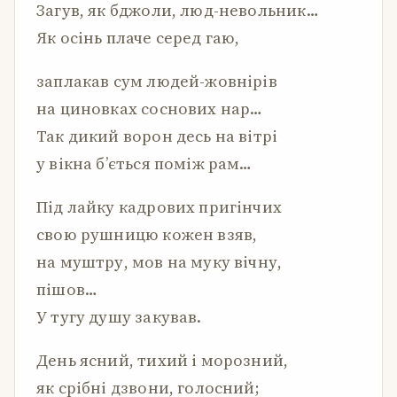
Загув, як бджоли, люд-невольник…
Як осінь плаче серед гаю,
заплакав сум людей-жовнірів
на циновках соснових нар…
Так дикий ворон десь на вітрі
у вікна б’ється поміж рам…
Під лайку кадрових пригінчих
свою рушницю кожен взяв,
на муштру, мов на муку вічну,
пішов…
У тугу душу закував.
День ясний, тихий і морозний,
як срібні дзвони, голосний;