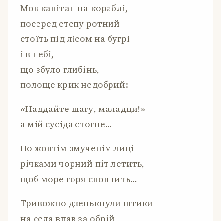
Мов капітан на кораблі,
посеред степу ротний
стоїть під лісом на бугрі
і в небі,
що збуло глибінь,
полоще крик недобрий:
«Наддайте шагу, маладци!» —
а мій сусіда стогне…
По жовтім змученім лиці
річками чорний піт летить,
щоб море горя сповнить…
Тривожно дзенькнули штики —
на села впав за обрій