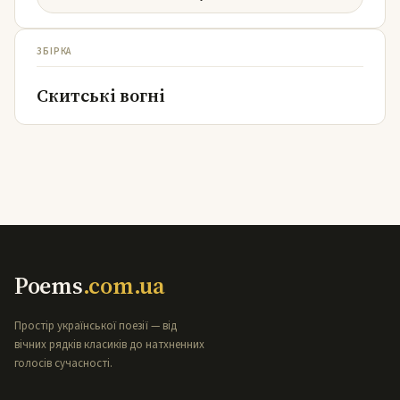
ЗБІРКА
Скитські вогні
Poems
.com.ua
Простір української поезії — від
вічних рядків класиків до натхненних
голосів сучасності.