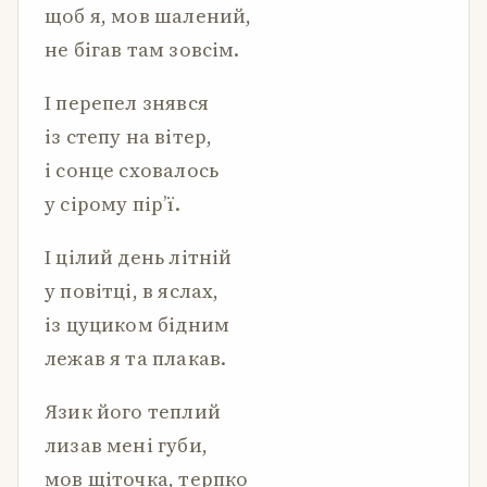
щоб я, мов шалений,
не бігав там зовсім.
І перепел знявся
із степу на вітер,
і сонце сховалось
у сірому пір’ї.
І цілий день літній
у повітці, в яслах,
із цуциком бідним
лежав я та плакав.
Язик його теплий
лизав мені губи,
мов щіточка, терпко