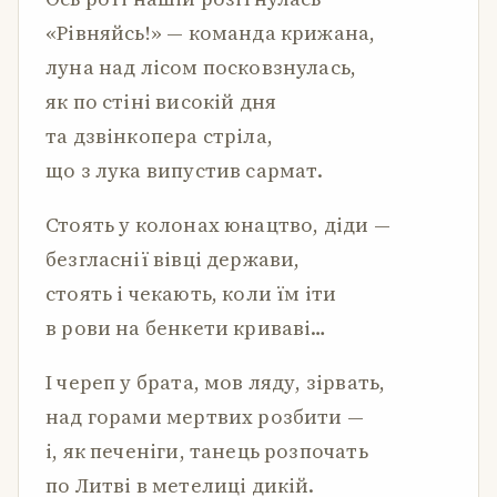
«Рівняйсь!» — команда крижана,
луна над лісом посковзнулась,
як по стіні високій дня
та дзвінкопера стріла,
що з лука випустив сармат.
Стоять у колонах юнацтво, діди —
безгласнії вівці держави,
стоять і чекають, коли їм іти
в рови на бенкети криваві…
І череп у брата, мов ляду, зірвать,
над горами мертвих розбити —
і, як печеніги, танець розпочать
по Литві в метелиці дикій.