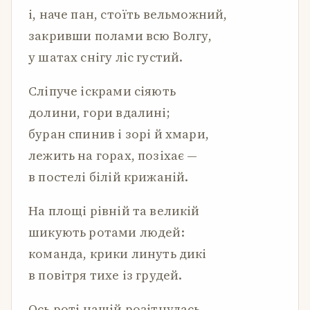
і, наче пан, стоїть вельможний,
закривши полами всю Волгу,
у шатах снігу ліс густий.
Сліпуче іскрами сіяють
долини, гори вдалині;
буран спинив і зорі й хмари,
лежить на горах, позіхає —
в постелі білій крижаній.
На площі рівній та великій
шикують ротами людей:
команда, крики линуть дикі
в повітря тихе із грудей.
Ось роті нашій розітнулась