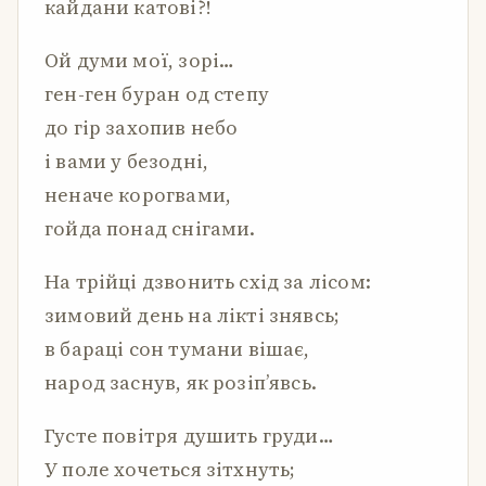
кайдани катові?!
Ой думи мої, зорі…
ген-ген буран од степу
до гір захопив небо
і вами у безодні,
неначе корогвами,
гойда понад снігами.
На трійці дзвонить схід за лісом:
зимовий день на лікті знявсь;
в бараці сон тумани вішає,
народ заснув, як розіп’явсь.
Густе повітря душить груди…
У поле хочеться зітхнуть;