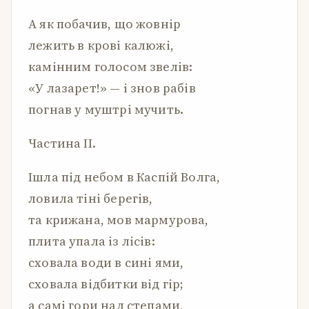
А як побачив, що жовнір
лежить в крові калюжі,
камінним голосом звелів:
«У лазарет!» — і знов рабів
погнав у муштрі мучить.
Частина II.
Ішла під небом в Каспій Волга,
ловила тіні берегів,
та крижана, мов мармурова,
плита упала із лісів:
сховала води в сині ями,
сховала відбитки від гір;
а самі гори над степами,