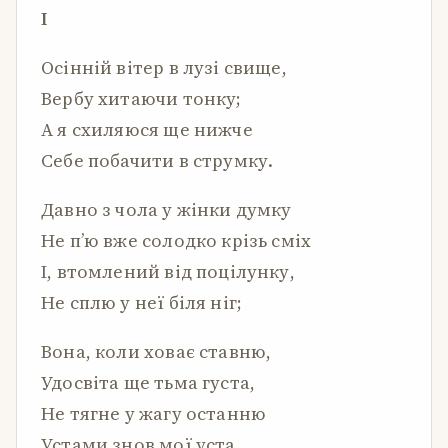
I
Осінній вітер в лузі свище,
Вербу хитаючи тонку;
А я схиляюся ще нижче
Себе побачити в струмку.
Давно з чола у жінки думку
Не п’ю вже солодко крізь сміх
І, втомлений від поцілунку,
Не сплю у неї біля ніг;
Вона, коли ховає ставню,
Удосвіта ще тьма густа,
Не тягне у жагу останню
Устами знов мої уста.