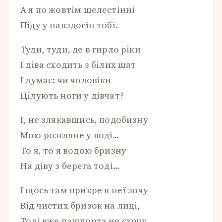
А я по жовтім шелестінні
Піду у навздогін тобі.
Туди, туди, де в гирло ріки
І діва сходить з білих шат
І думає: чи чоловіки
Цілують ноги у дівчат?
І, не злякавшись, подобизну
Мою розгляне у воді…
То я, то я водою бризну
На діву з берега тоді…
І щось там прикре в неї зочу
Від чистих бризок на лиці,
Тоді вже пашпорта не схочу