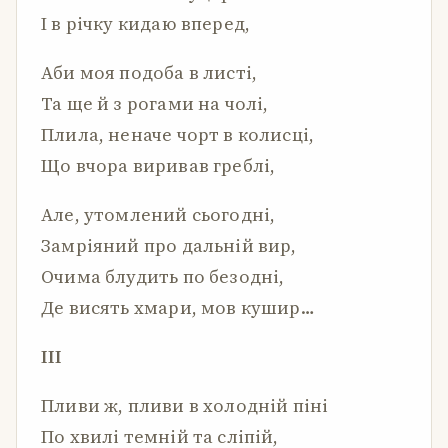
І в річку кидаю вперед,
Аби моя подоба в листі,
Та ще й з рогами на чолі,
Плила, неначе чорт в колисці,
Що вчора виривав греблі,
Але, утомлений сьогодні,
Замріяний про дальній вир,
Очима блудить по безодні,
Де висять хмари, мов кушир…
III
Пливи ж, пливи в холодній піні
По хвилі темній та сліпій,