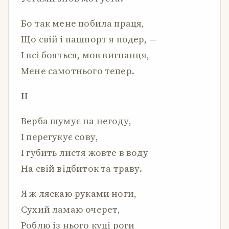
Бо так мене побила праця,
Що свій і пашпорт я подер, —
І всі бояться, мов вигнанця,
Мене самотнього тепер.
II
Верба шумує на негоду,
І перегукує сову,
І губить листя жовте в воду
На свій відбиток та траву.
Я ж ляскаю руками ноги,
Сухий ламаю очерет,
Роблю із нього куці роги