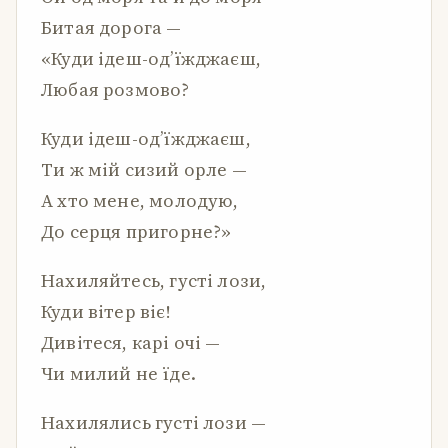
Битая дорога —
«Куди ідеш-од’їжджаєш,
Любая розмово?
Куди ідеш-од’їжджаєш,
Ти ж мій сизий орле —
А хто мене, молодую,
До серця пригорне?»
Нахиляйтесь, густі лози,
Куди вітер віє!
Дивітеся, карі очі —
Чи милий не їде.
Нахилялись густі лози —