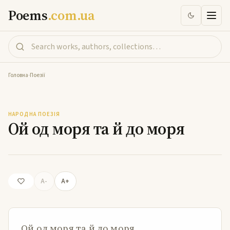
Poems
.com.ua
Головна
-
Поезії
Ой од моря та й до моря
НАРОДНА ПОЕЗІЯ
Ой од моря та й до моря
A-
A+
Ой од моря та й до моря