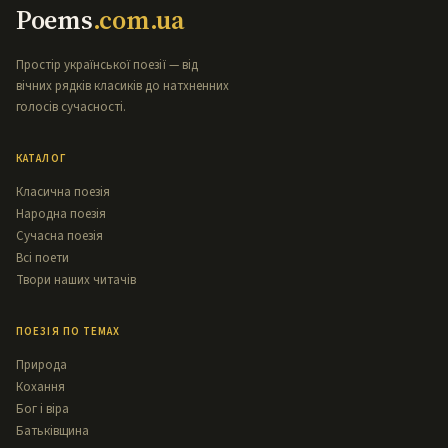
Poems
.com.ua
Простір української поезії — від
вічних рядків класиків до натхненних
голосів сучасності.
КАТАЛОГ
Класична поезія
Народна поезія
Сучасна поезія
Всі поети
Твори наших читачів
ПОЕЗІЯ ПО ТЕМАХ
Природа
Кохання
Бог і віра
Батьківщина