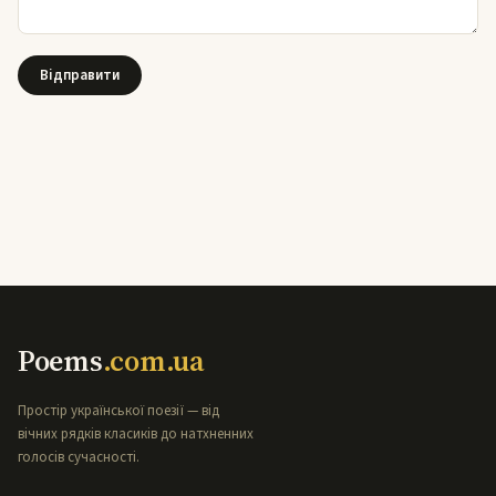
Poems
.com.ua
Простір української поезії — від
вічних рядків класиків до натхненних
голосів сучасності.