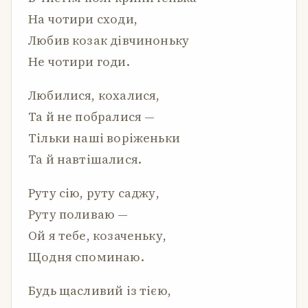
На чотири сходи,
Любив козак дівчиноньку
Не чотири годи.
Любилися, кохалися,
Та й не побралися —
Тільки наші воріженьки
Та й навтішалися.
Руту сію, руту саджу,
Руту поливаю —
Ой я тебе, козаченьку,
Щодня споминаю.
Будь щасливий із тією,