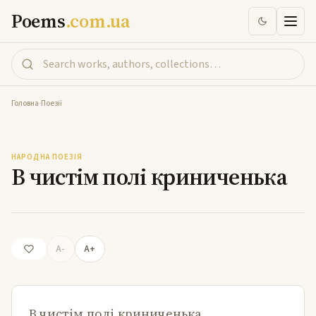
Poems
.com.ua
Головна
-
Поезії
В чистім полі криниченька
НАРОДНА ПОЕЗІЯ
В чистім полі криниченька
A-
A+
В чистім полі криниченька