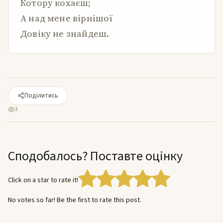
Котору кохаєш;
А над мене вірнішої
Довіку не знайдеш.
Поділитись
3
Сподобалось? Поставте оцінку
Click on a star to rate it!
No votes so far! Be the first to rate this post.