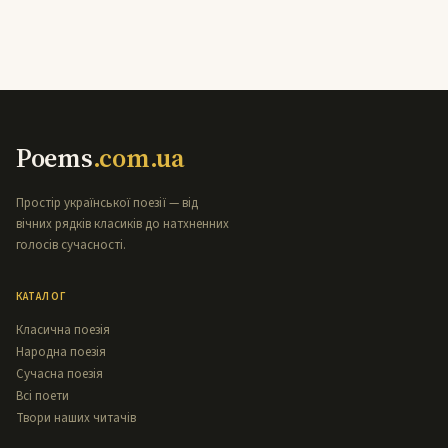
Poems
.com.ua
Простір української поезії — від
вічних рядків класиків до натхненних
голосів сучасності.
КАТАЛОГ
Класична поезія
Народна поезія
Сучасна поезія
Всі поети
Твори наших читачів