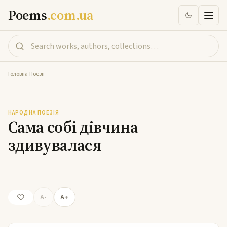
Poems
.com.ua
Головна
-
Поезії
Сама собі дівчина здивувалася
НАРОДНА ПОЕЗІЯ
Сама собі дівчина
здивувалася
A-
A+