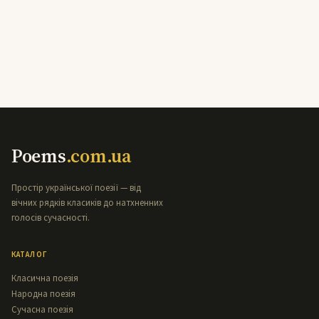
Poems
.com.ua
Простір української поезії — від
вічних рядків класиків до натхненних
голосів сучасності.
КАТАЛОГ
Класична поезія
Народна поезія
Сучасна поезія