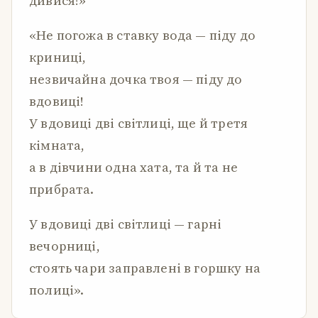
дивися!»
«Не погожа в ставку вода — піду до
криниці,
незвичайна дочка твоя — піду до
вдовиці!
У вдовиці дві світлиці, ще й третя
кімната,
а в дівчини одна хата, та й та не
прибрата.
У вдовиці дві світлиці — гарні
вечорниці,
стоять чари заправлені в горшку на
полиці».