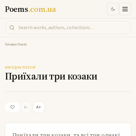
Poems
.com.ua
Головна
-
Поезії
Приїхали три козаки
НАРОДНА ПОЕЗІЯ
Приїхали три козаки
A-
A+
Приїхали три козаки, та всі три однакі,