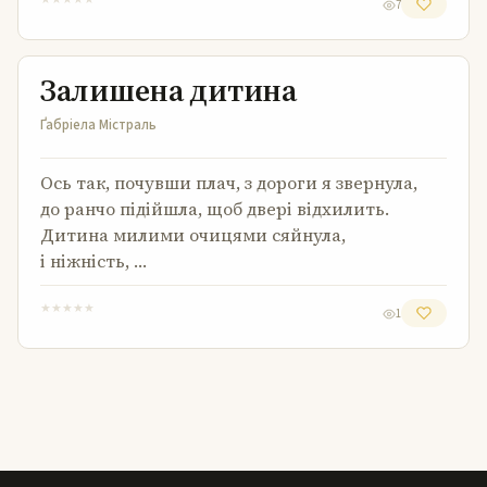
7
Залишена дитина
Залишена дитина
Ґабріела Містраль
Ось так, почувши плач, з дороги я звернула,
до ранчо підійшла, щоб двері відхилить.
Дитина милими очицями сяйнула,
і ніжність, …
★
★
★
★
★
1