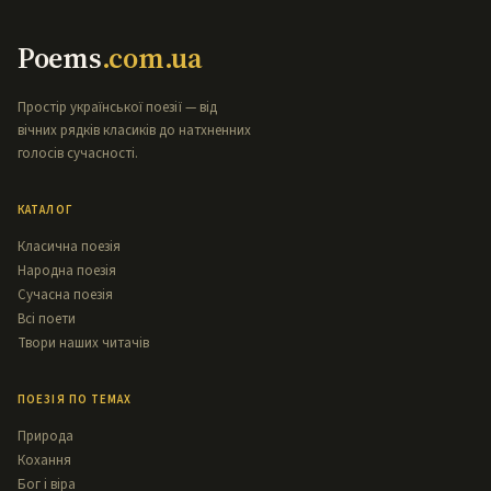
Poems
.com.ua
Простір української поезії — від
вічних рядків класиків до натхненних
голосів сучасності.
КАТАЛОГ
Класична поезія
Народна поезія
Сучасна поезія
Всі поети
Твори наших читачів
ПОЕЗІЯ ПО ТЕМАХ
Природа
Кохання
Бог і віра