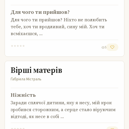
Для чого ти прийшов?
Для чого ти прийшов? Ніхто не полюбить
тебе, хоч ти вродливий, сину мій. Хоч ти
всміхаєшся, …
★
★
★
★
★
5
Вірші матерів
Вірші матерів
Ґабріела Містраль
Ніжність
Заради сплячої дитини, яку я несу, мій крок
зробився сторожким, а серце стало віруючим
відтоді, як несе в собі …
★
★
★
★
★