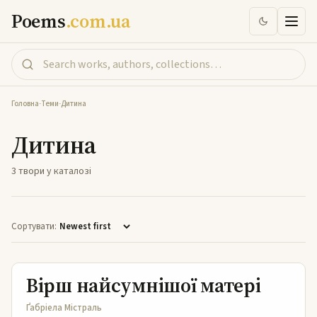
Poems
.com.ua
Головна
-
Теми
-
Дитина
Дитина
3 твори у каталозі
Сортувати:
Вірш найсумнішої матері
Вірш найсумнішої матері
Ґабріела Містраль