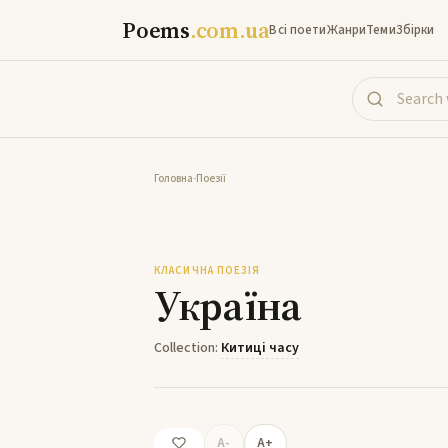
Poems
.com.ua
Всі поети
Жанри
Теми
Збірки
Головна
-
Поезії
КЛАСИЧНА ПОЕЗІЯ
Україна
Collection:
Китиці часу
A-
A+