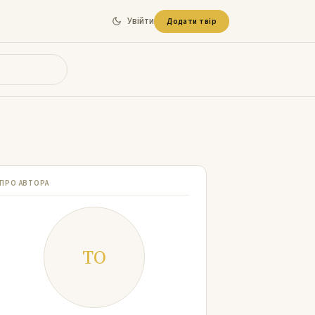
Увійти
Додати твір
ПРО АВТОРА
ТО