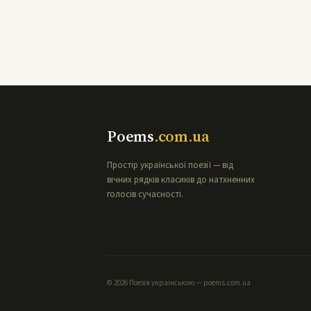
Poems
.com.ua
Простір української поезії — від
вічних рядків класиків до натхненних
голосів сучасності.
© 2026 Поезія українською — poems.com.ua