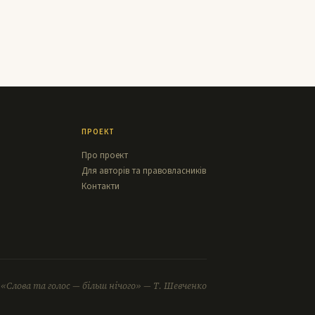
ПРОЕКТ
Про проект
Для авторів та правовласників
Контакти
«Слова та голос — більш нічого» — Т. Шевченко