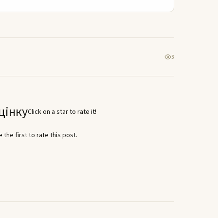
3
цінку
Click on a star to rate it!
 the first to rate this post.