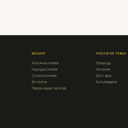
КАТАЛОГ
ПОЕЗІЯ ПО ТЕМАХ
Класична поезія
Природа
Народна поезія
Кохання
Сучасна поезія
Бог і віра
Всі поети
Батьківщина
Твори наших читачів