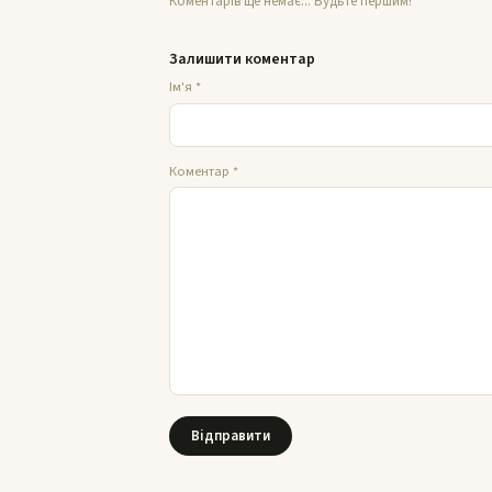
Коментарів ще немає... Будьте першим!
Залишити коментар
Ім'я
*
Коментар
*