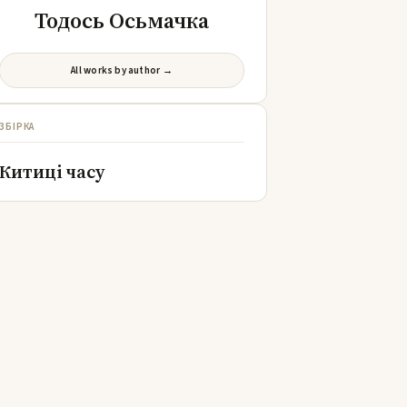
Тодось Осьмачка
All works by author →
ЗБІРКА
Китиці часу