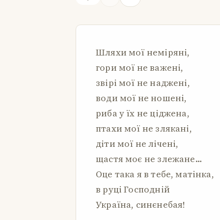
Шляхи мої неміряні,
гори мої не важені,
звірі мої не наджені,
води мої не ношені,
риба у їх не ціджена,
птахи мої не злякані,
діти мої не лічені,
щастя моє не злежане…
Оце така я в тебе, матінка,
в руці Господній
Україна, синєнебая!