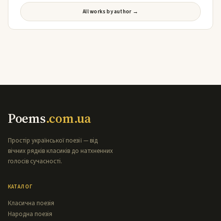
All works by author →
Poems
.com.ua
Простір української поезії — від
вічних рядків класиків до натхненних
голосів сучасності.
КАТАЛОГ
Класична поезія
Народна поезія