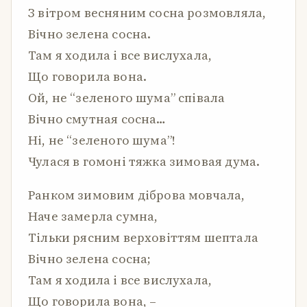
З вітром весняним сосна розмовляла,
Вічно зелена сосна.
Там я ходила і все вислухала,
Що говорила вона.
Ой, не “зеленого шума” співала
Вічно смутная сосна…
Ні, не “зеленого шума”!
Чулася в гомоні тяжка зимовая дума.
Ранком зимовим діброва мовчала,
Наче замерла сумна,
Тільки рясним верховіттям шептала
Вічно зелена сосна;
Там я ходила і все вислухала,
Що говорила вона, –