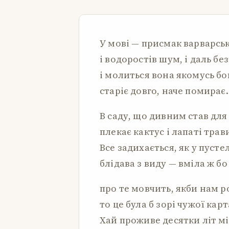
У мові — присмак варварсь
і водоростів шум, і даль бе
і молиться вона якомусь бо
старіє довго, наче помирає.
В саду, що дивним став для
плекає кактус і лапаті трав
Все задихається, як у пустел
блідава з виду — вміла ж бо
про те мовчить, якби нам р
то це була б зорі чужої карт
Хай проживе десятки літ м