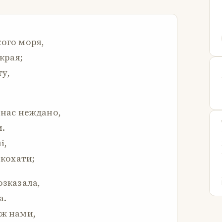
кого моря,
зкрая;
гу,
 нас неждано,
и.
і,
 кохати;
озказала,
а.
іж нами,