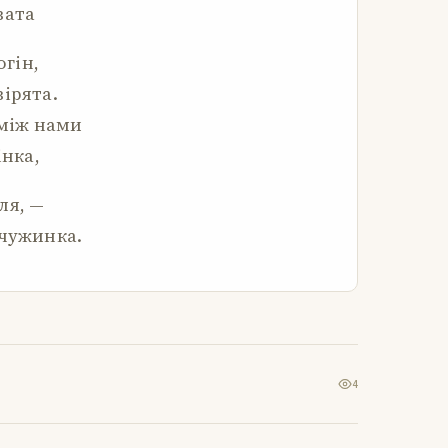
вата
огін,
ірята.
оміж нами
інка,
ля, —
 чужинка.
4