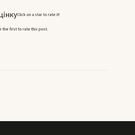
цінку
Click on a star to rate it!
 the first to rate this post.