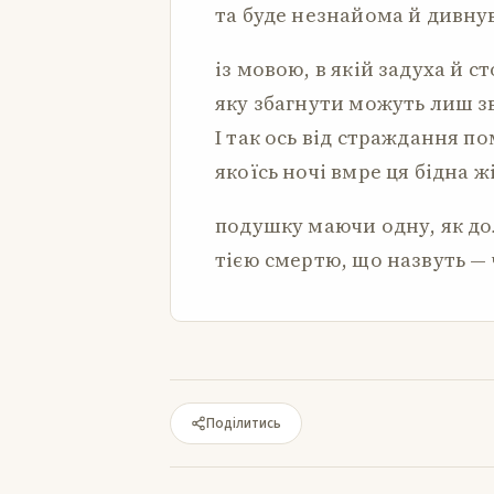
та буде незнайома й дивну
із мовою, в якій задуха й ст
яку збагнути можуть лиш зв
І так ось від страждання п
якоїсь ночі вмре ця бідна ж
подушку маючи одну, як до
тією смертю, що назвуть —
Поділитись