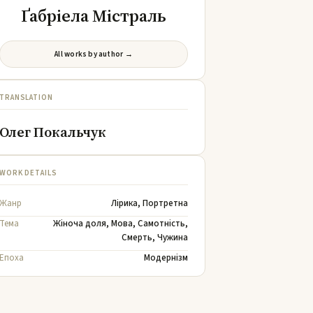
Ґабріела Містраль
All works by author →
TRANSLATION
Олег Покальчук
WORK DETAILS
Жанр
Лірика
,
Портретна
Тема
Жіноча доля
,
Мова
,
Самотність
,
Смерть
,
Чужина
Епоха
Модернізм