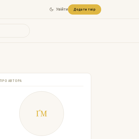
Увійти
Додати твір
ПРО АВТОРА
ҐМ