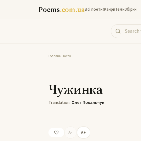
Poems
.com.ua
Всі поети
Жанри
Теми
Збірки
Головна
-
Поезії
Чужинка
Translation:
Олег Покальчук
A-
A+