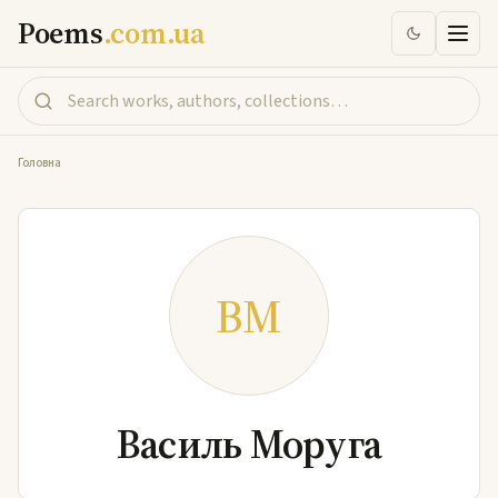
Poems
.com.ua
Головна
ВМ
Василь Моруга