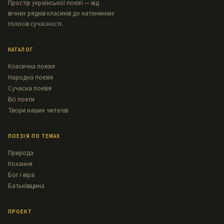
Простір української поезії — від
вічних рядків класиків до натхненних
голосів сучасності.
КАТАЛОГ
Класична поезія
Народна поезія
Сучасна поезія
Всі поети
Твори наших читачів
ПОЕЗІЯ ПО ТЕМАХ
Природа
Кохання
Бог і віра
Батьківщина
ПРОЕКТ