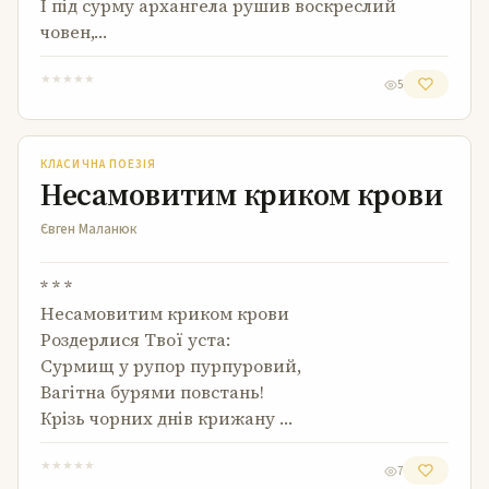
І під сурму архангела рушив воскреслий
човен,…
★
★
★
★
★
5
Несамовитим криком крови
КЛАСИЧНА ПОЕЗІЯ
Несамовитим криком крови
Євген Маланюк
* * *
Несамовитим криком крови
Роздерлися Твої уста:
Сурмищ у рупор пурпуровий,
Вагітна бурями повстань!
Крізь чорних днів крижану …
★
★
★
★
★
7