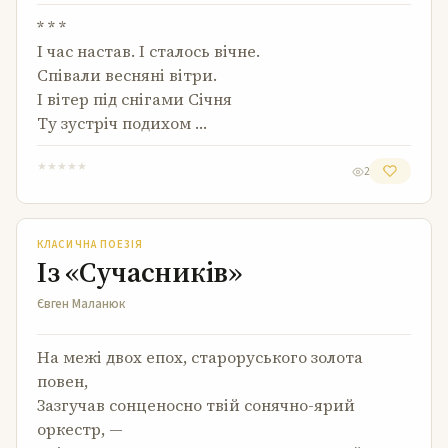
* * *
І час настав. І сталось вічне.
Співали весняні вітри.
І вітер під снігами Січня
Ту зустріч подихом …
★
★
★
★
★
2
Із «Сучасників»
КЛАСИЧНА ПОЕЗІЯ
Із «Сучасників»
Євген Маланюк
На межі двох епох, староруського золота
повен,
Зазгучав сонценосно твій сонячно-ярий
оркестр, —