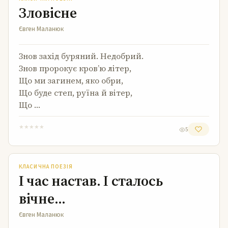
Зловісне
Євген Маланюк
Знов захід буряний. Недобрий.
Знов пророкує кров’ю літер,
Що ми загинем, яко обри,
Що буде степ, руїна й вітер,
Що …
★
★
★
★
★
5
І час настав. І сталось вічне…
КЛАСИЧНА ПОЕЗІЯ
І час настав. І сталось
вічне…
Євген Маланюк