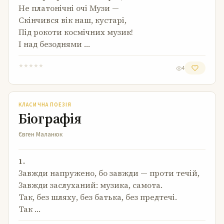
Не платонічні очі Музи —
Скінчився вік наш, кустарі,
Під рокоти космічних музик!
І над безоднями …
★
★
★
★
★
4
Біографія
КЛАСИЧНА ПОЕЗІЯ
Біографія
Євген Маланюк
1.
Завжди напружено, бо завжди — проти течій,
Завжди заслуханий: музика, самота.
Так, без шляху, без батька, без предтечі.
Так …