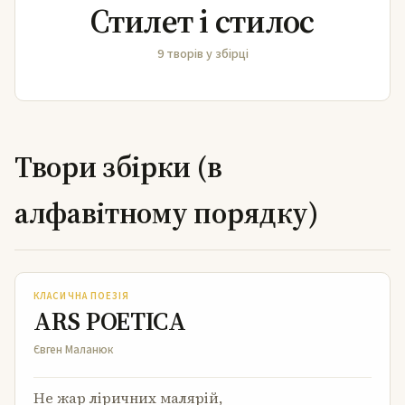
Стилет і стилос
9 творів у збірці
Твори збірки (в
алфавітному порядку)
ARS POETICA
КЛАСИЧНА ПОЕЗІЯ
ARS POETICA
Євген Маланюк
Не жар ліричних малярій,