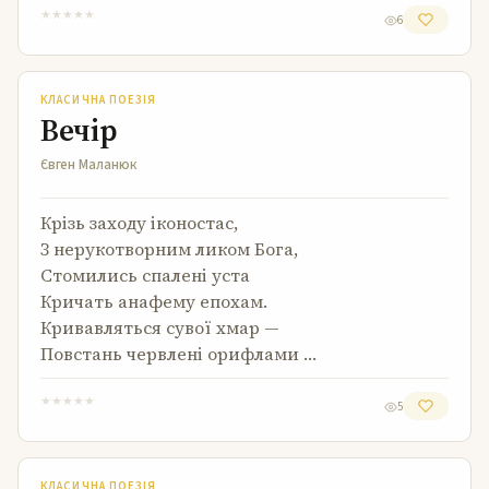
★
★
★
★
★
6
Вечір
КЛАСИЧНА ПОЕЗІЯ
Вечір
Євген Маланюк
Крізь заходу іконостас,
З нерукотворним ликом Бога,
Стомились спалені уста
Кричать анафему епохам.
Кривавляться сувої хмар —
Повстань червлені орифлами …
★
★
★
★
★
5
Зловісне
КЛАСИЧНА ПОЕЗІЯ