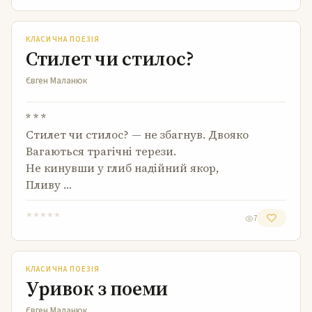
Стилет чи стилос?
КЛАСИЧНА ПОЕЗІЯ
Стилет чи стилос?
Євген Маланюк
* * *
Стилет чи стилос? — не збагнув. Двояко
Вагаються трагічні терези.
Не кинувши у глиб надійний якор,
Пливу …
★
★
★
★
★
7
Уривок з поеми
КЛАСИЧНА ПОЕЗІЯ
Уривок з поеми
Євген Маланюк