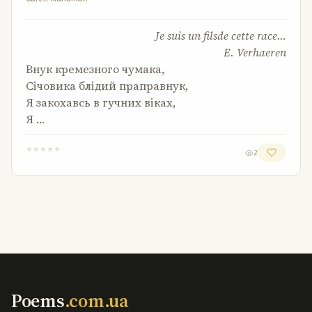
Je suis un filsde cette race…
E. Verhaeren
Внук кремезного чумака,
Січовика блідий праправнук,
Я закохавсь в гучних віках,
Я …
★
★
★
★
★
2
Poems
.com.ua