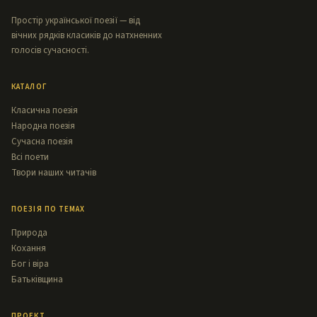
Простір української поезії — від
вічних рядків класиків до натхненних
голосів сучасності.
КАТАЛОГ
Класична поезія
Народна поезія
Сучасна поезія
Всі поети
Твори наших читачів
ПОЕЗІЯ ПО ТЕМАХ
Природа
Кохання
Бог і віра
Батьківщина
ПРОЕКТ