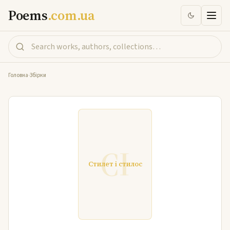
Poems
.com.ua
Головна
-
Збірки
СІ
Стилет і стилос