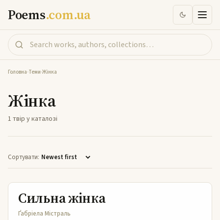
Poems
.com.ua
Головна
-
Теми
-
Жінка
Жінка
1 твір у каталозі
Сортувати:
Сильна жінка
Сильна жінка
Ґабріела Містраль