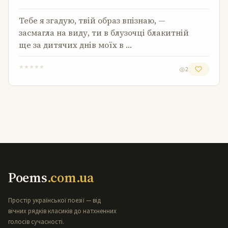
Тебе я згадую, твій образ впізнаю, —
засмагла на виду, ти в блузочці блакитній
ще за дитячих днів моїх в …
★
★
★
★
★
2
Poems
.com.ua
Простір української поезії — від
вічних рядків класиків до натхненних
голосів сучасності.