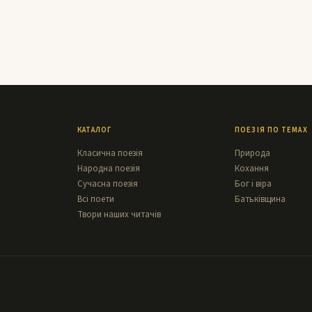
КАТАЛОГ
ПОЕЗІЯ ПО ТЕМАХ
Класична поезія
Природа
Народна поезія
Кохання
Сучасна поезія
Бог і віра
Всі поети
Батьківщина
Твори наших читачів