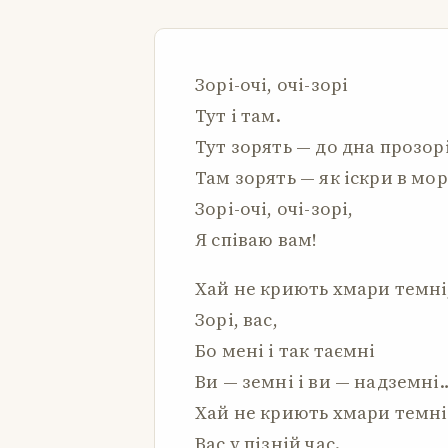
Зорі-очі, очі-зорі
Тут і там.
Тут зорять — до дна прозорі
Там зорять — як іскри в мо
Зорі-очі, очі-зорі,
Я співаю вам!
Хай не криють хмари темні
Зорі, вас,
Бо мені і так таємні
Ви — земні і ви — надземні
Хай не криють хмари темні
Вас у пізній час.