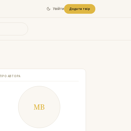
Увійти
Додати твір
ПРО АВТОРА
МВ