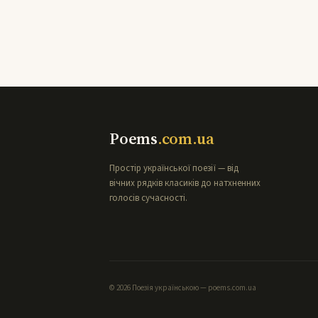
Poems
.com.ua
Простір української поезії — від
вічних рядків класиків до натхненних
голосів сучасності.
© 2026 Поезія українською — poems.com.ua