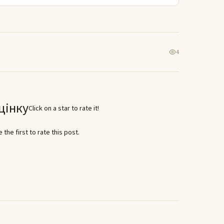
4
цінку
Click on a star to rate it!
 the first to rate this post.