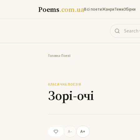
Poems
.com.ua
Всі поети
Жанри
Теми
Збірки
Головна
-
Поезії
КЛАСИЧНА ПОЕЗІЯ
Зорі-очі
A-
A+