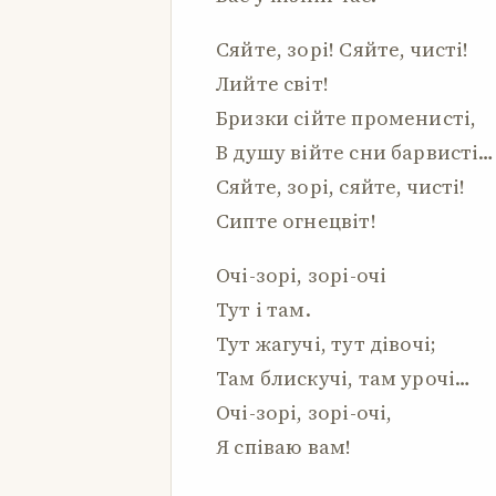
Сяйте, зорі! Сяйте, чисті!
Лийте світ!
Бризки сійте променисті,
В душу війте сни барвисті…
Сяйте, зорі, сяйте, чисті!
Сипте огнецвіт!
Очі-зорі, зорі-очі
Тут і там.
Тут жагучі, тут дівочі;
Там блискучі, там урочі…
Очі-зорі, зорі-очі,
Я співаю вам!