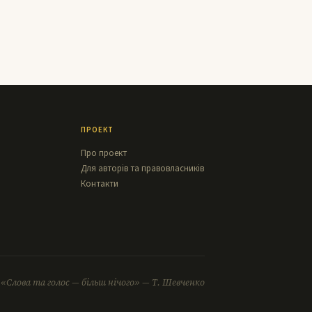
ПРОЕКТ
Про проект
Для авторів та правовласників
Контакти
«Слова та голос — більш нічого» — Т. Шевченко