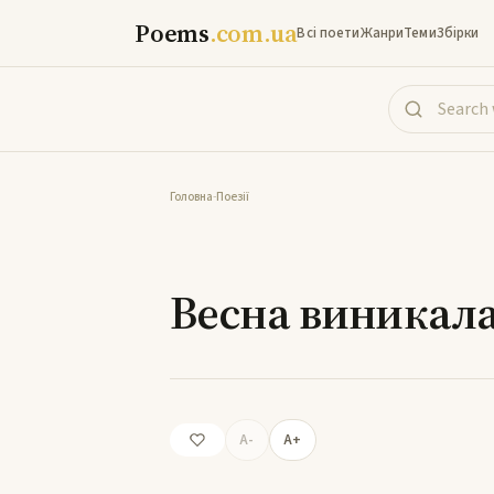
Poems
.com.ua
Всі поети
Жанри
Теми
Збірки
Головна
-
Поезії
Весна виник
Весна виникала
A-
A+