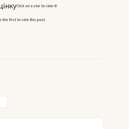
цінку
Click on a star to rate it!
 the first to rate this post.