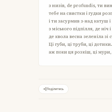
з низів, de profundis, ти в
тебе на свистки і гудки ро
і ти засурмив з-над катуш і
з міського підпілля, де ніч і
де квола весна зеленіла зі с
Ці губи, ці труби, ці дотики
аж поки ця розкіш, ці мури,
Поділитись