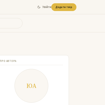
Увійти
Додати твір
ПРО АВТОРА
ЮА