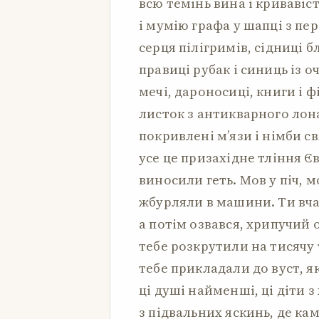
всю темінь вина і кривавіс
і мумію графа у шапці з пе
серця пілігримів, сідниці б
правиці рубак і синиць із о
мечі, дароносиці, книги і ф
листок з антикварного лона
покривлені м’язи і німби с
усе це призахідне тління Є
виносили геть. Мов у піч, 
жбурляли в машини. Ти вча
а потім озвався, хрипучий 
тебе розкрутили на тисячу 
тебе прикладали до вуст, я
ці душі найменші, ці діти з
з підвальних яскинь, де ка