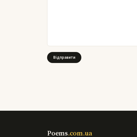
Poems
.com.ua