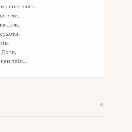
иник пискляво.
зпиляли,
 калюж,
 сухоти,
тін.
. Доти,
 цей тлін…
5