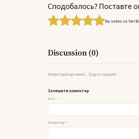
Сподобалось? Поставте о
No votes so far! Be
Discussion (0)
Коментарів ще немає... Будьте першим!
Залишити коментар
Ім'я
*
Коментар
*