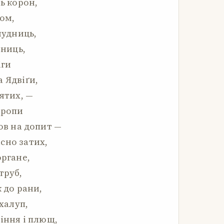
ть корон,
ром,
лудниць,
чниць,
іги
 Ядвіґи,
вятих, —
вропи
мов на допит —
сно затих,
органе,
труб,
к до рани,
 халуп,
міння і плющ,