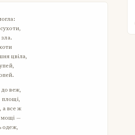
могла:
 сухоти,
 зла.
іхоти
шня цвіла,
тупей,
опей.
 до веж,
 площі,
 а все ж
і мощі —
ь одеж,