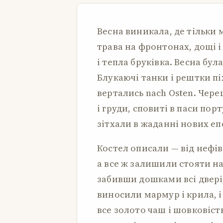
Весна виникала, де тільки 
трава на фронтонах, дощі і
і тепла бруківка. Весна була
Блукаючі танки і рештки п
вертались nach Osten. Чере
і груди, сповиті в паси пор
зітхали в жаданні нових еп
Костел описали — від нефів
а все ж залишили стояти на
забивши дошками всі двері,
виносили мармур і крила, 
все золото чаш і шовковіст